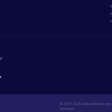
K
i?
m
© 2019-2026 LietuvosKazino.com.
žemėlapis