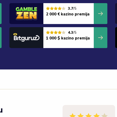
3.7
/5
2 000 € kazino premija
4.3
/5
1 000 $ kazino premija
u