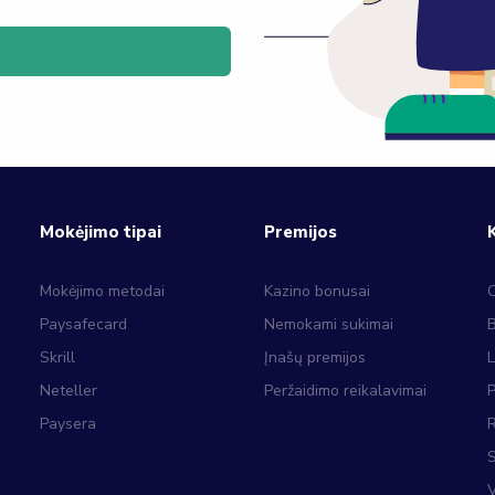
Mokėjimo tipai
Premijos
Mokėjimo metodai
Kazino bonusai
Paysafecard
Nemokami sukimai
Skrill
Įnašų premijos
Neteller
Peržaidimo reikalavimai
P
Paysera