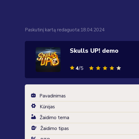
Paskutinį kartą redaguota:
18.04.2024
Skulls UP! demo
4
/5
Pavadinimas
Kūrėjas
Žaidimo tema
Žaidimo tipas