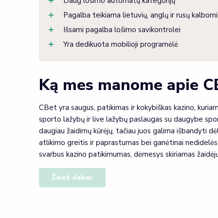
Daug lošimo automatų kategorijų
Pagalba teikiama lietuvių, anglų ir rusų kalbomi
Išsami pagalba lošimo savikontrolei
Yra dedikuota mobilioji programėlė
Ką mes manome apie C
CBet yra saugus, patikimas ir kokybiškas kazino, kuriam
sporto lažybų ir live lažybų paslaugas su daugybe sport
daugiau žaidimų kūrėjų, tačiau juos galima išbandyti dėl
atlikimo greitis ir paprastumas bei ganėtinai nedidel
svarbus kazino patikimumas, dėmesys skiriamas žaidėjų 
Žaisk dabar