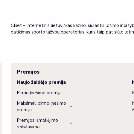
a
CBet – internetinis lietuviškas kazino, siūlantis lošimo ir la
patikimas sporto lažybų operatorius, kuris taip pat siūlo l
Premijos
Naujo žaidėjo premija
Pirmo įnešimo premija
-
Maksimali pirmo įnešimo
-
premija
Premijos išmokėjimo
-
reikalavimai