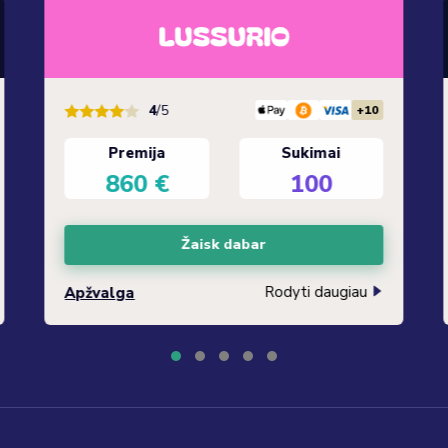
4
/5
+10
Premija
Sukimai
860 €
100
Žaisk dabar
Rodyti daugiau
Apžvalga