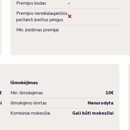
Premijos kodas
-
Premijos nereikalaujančios
peržaisti įneštus pinigus
Min. įnešimas premijai
Išmokėjimas
€
Min. išmokėjimas
10€
i
Išmokėjimo limitas
Nenurodyta
Komisiniai mokesčiai
Gali būti mokesčiai