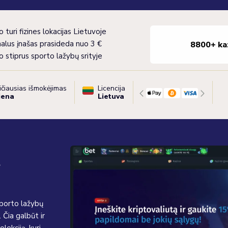
 turi fizines lokacijas Lietuvoje
alus įnašas prasideda nuo 3 €
8800+ ka
o stiprus sporto lažybų srityje
ičiausias išmokėjimas
Licencija
iena
Lietuva
t
sporto lažybų
 Čia galbūt ir