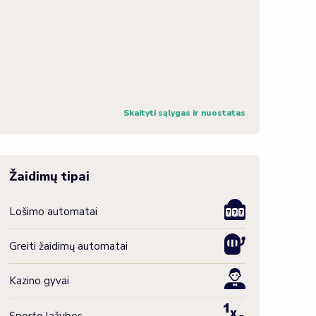
Skaityti sąlygas ir nuostatas
Žaidimų tipai
Lošimo automatai
Greiti žaidimų automatai
Kazino gyvai
Sporto lažybos