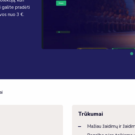
lekciją, kuri
 galite pradėti
 vos nuo 3 €.
ai
Trūkumai
Mažiau žaidimų ir žaidim