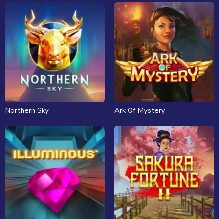
Northern Sky
Ark Of Mystery