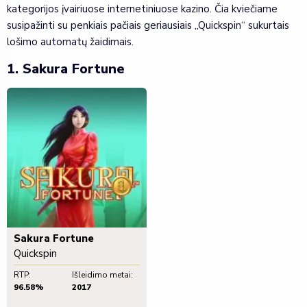
kategorijos įvairiuose internetiniuose kazino. Čia kviečiame
susipažinti su penkiais pačiais geriausiais „Quickspin“ sukurtais
lošimo automatų žaidimais.
1. Sakura Fortune
Sakura Fortune
Quickspin
RTP:
Išleidimo metai:
96.58%
2017