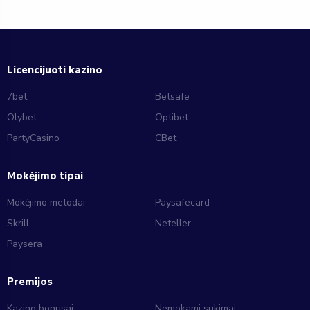
Licencijuoti kazino
7bet
Betsafe
Olybet
Optibet
PartyCasino
CBet
Mokėjimo tipai
Mokėjimo metodai
Paysafecard
Skrill
Neteller
Paysera
Premijos
Kazino bonusai
Nemokami sukimai