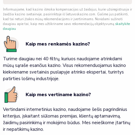
Informuojame, kad kazino išmoka kompensacijas už žaidėjus, kurie užsiregistruoja ir
žaidžia kazino svetainėje, pasirinktoje iš lietuvoskazino.com. Galime jus patikinti,
kad tai neturi įtakos mūsų rekomendacijoms ir įvertinimams. Norėdami sužinoti
daugiau apie tai, kaip mes užtikriname savo rekomendacijų objektyvumą
skaitykite
daugiau
Kaip mes renkamės kazino?
Turime daugiau nei 40 filtrų, kuriuos naudojame atrinkdami
mūsų sąraše esančius kazino. Visus rekomenduojamus kazino
kiekviename svetainės puslapyje atrinko ekspertai, turintys
patirties lošimų industrijoje.
Kaip mes vertiname kazino?
Vertindami internetinius kazino, naudojame šešis pagrindinius
kriterijus, įskaitant siūlomas premijas, klientų aptarnavimą,
žaidimų pasirinkimą ir mokėjimo būdus. Mes neieškome įtartinų
ir nepatikimų kazino.