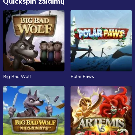
Quickspin žaidimų
Big Bad Wolf
Polar Paws