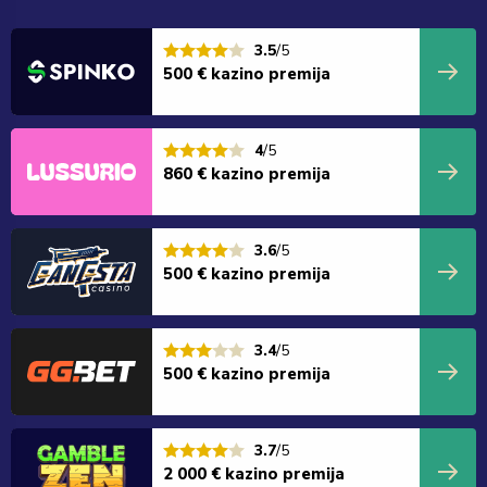
lošimo automatus mėgstančių draugų įmonė tapo tarptautinė
ir visiems gerai žinoma kazino industrijoje. Jeigu norite apie
3.5
/5
„Quickspin“ sužinoti daugiau – esate puikioje vietoje. Čia
500 € kazino premija
aptarsime kuo jų žaidimai išsiskiria iš kitų ir taip pat
supažindinsime su populiariausiais „Quickspin“ sukurtais kazino
žaidimais.
4
/5
860 € kazino premija
3.6
/5
500 € kazino premija
3.4
/5
500 € kazino premija
3.7
/5
2 000 € kazino premija