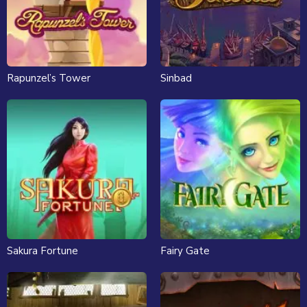
Rapunzel’s Tower
Sinbad
Sakura Fortune
Fairy Gate