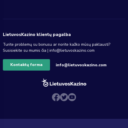
LietuvosKazino klientų pagalba
Turite problemų su bonusu ar norite kažko mūsų paklausti?
Susisiekite su mumis čia |
info@lietuvoskazino.com
Kontaktų forma
info@lietuvoskazino.com