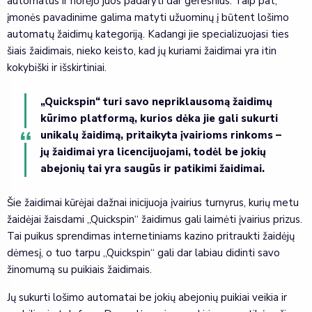
automatus ir norėjo juos padaryti dar geresnius. Taip pat,
įmonės pavadinime galima matyti užuominų į būtent lošimo
automatų žaidimų kategoriją. Kadangi jie specializuojasi ties
šiais žaidimais, nieko keisto, kad jų kuriami žaidimai yra itin
kokybiški ir išskirtiniai.
„Quickspin“ turi savo nepriklausomą žaidimų
kūrimo platformą, kurios dėka jie gali sukurti
unikalų žaidimą, pritaikyta įvairioms rinkoms –
jų žaidimai yra licencijuojami, todėl be jokių
abejonių tai yra saugūs ir patikimi žaidimai.
Šie žaidimai kūrėjai dažnai inicijuoja įvairius turnyrus, kurių metu
žaidėjai žaisdami „Quickspin“ žaidimus gali laimėti įvairius prizus.
Tai puikus sprendimas internetiniams kazino pritraukti žaidėjų
dėmesį, o tuo tarpu „Quickspin“ gali dar labiau didinti savo
žinomumą su puikiais žaidimais.
Jų sukurti lošimo automatai be jokių abejonių puikiai veikia ir