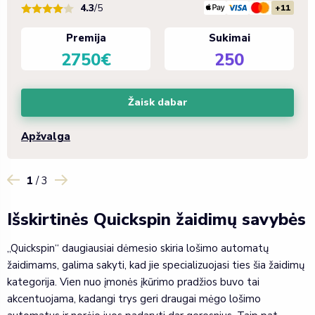
4.3
/5
+11
Premija
Sukimai
2750€
250
Žaisk dabar
Apžvalga
1
/ 3
Išskirtinės Quickspin žaidimų savybės
„Quickspin“ daugiausiai dėmesio skiria lošimo automatų
žaidimams, galima sakyti, kad jie specializuojasi ties šia žaidimų
kategorija. Vien nuo įmonės įkūrimo pradžios buvo tai
akcentuojama, kadangi trys geri draugai mėgo lošimo