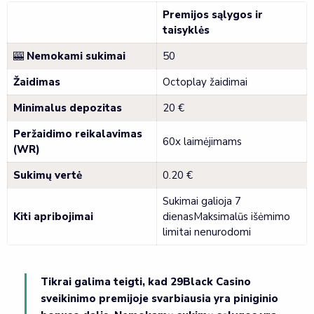
Premijos sąlygos ir
taisyklės
🎰
Nemokami sukimai
50
Žaidimas
Octoplay žaidimai
Minimalus depozitas
20 €
Peržaidimo reikalavimas
60x laimėjimams
(WR)
Sukimų vertė
0.20 €
Sukimai galioja 7
Kiti apribojimai
dienasMaksimalūs išėmimo
limitai nenurodomi
Tikrai galima teigti, kad 29Black Casino
sveikinimo premijoje svarbiausia yra piniginio