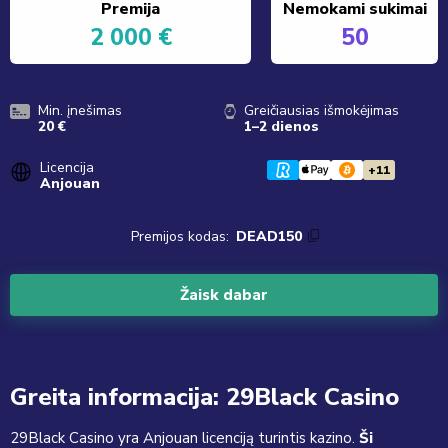
Premija
Nemokami sukimai
2 000 €
50
Min. įnešimas
Greičiausias išmokėjimas
20 €
1–2 dienos
Licencija
+11
Anjouan
Premijos kodas:
DEAD150
Žaisk dabar
Greita informacija: 29Black Casino
29Black Casino yra Anjouan licenciją turintis kazino.
Ši