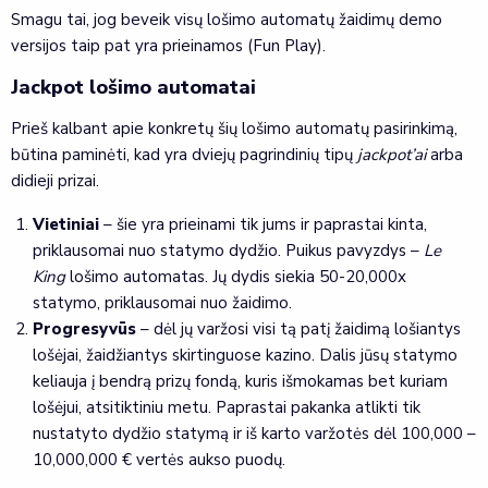
Smagu tai, jog beveik visų lošimo automatų žaidimų demo
versijos taip pat yra prieinamos (Fun Play).
Jackpot lošimo automatai
Prieš kalbant apie konkretų šių lošimo automatų pasirinkimą,
būtina paminėti, kad yra dviejų pagrindinių tipų
jackpot’ai
arba
didieji prizai.
Vietiniai
– šie yra prieinami tik jums ir paprastai kinta,
priklausomai nuo statymo dydžio. Puikus pavyzdys –
Le
King
lošimo automatas. Jų dydis siekia 50-20,000x
statymo, priklausomai nuo žaidimo.
Progresyvūs
– dėl jų varžosi visi tą patį žaidimą lošiantys
lošėjai, žaidžiantys skirtinguose kazino. Dalis jūsų statymo
keliauja į bendrą prizų fondą, kuris išmokamas bet kuriam
lošėjui, atsitiktiniu metu. Paprastai pakanka atlikti tik
nustatyto dydžio statymą ir iš karto varžotės dėl 100,000 –
10,000,000 € vertės aukso puodų.