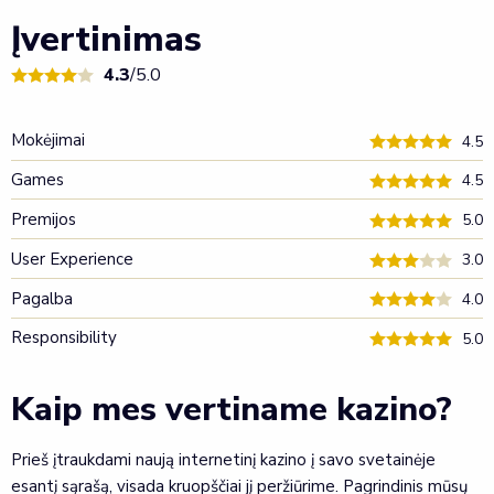
Įvertinimas
4.3
/5.0
Mokėjimai
4.5
Games
4.5
Premijos
5.0
User Experience
3.0
Pagalba
4.0
Responsibility
5.0
Kaip mes vertiname kazino?
Prieš įtraukdami naują internetinį kazino į savo svetainėje
esantį sąrašą, visada kruopščiai jį peržiūrime. Pagrindinis mūsų