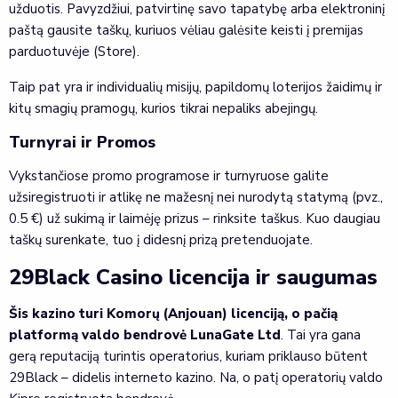
užduotis. Pavyzdžiui, patvirtinę savo tapatybę arba elektroninį
paštą gausite taškų, kuriuos vėliau galėsite keisti į premijas
parduotuvėje (Store).
Taip pat yra ir individualių misijų, papildomų loterijos žaidimų ir
kitų smagių pramogų, kurios tikrai nepaliks abejingų.
Turnyrai ir Promos
Vykstančiose promo programose ir turnyruose galite
užsiregistruoti ir atlikę ne mažesnį nei nurodytą statymą (pvz.,
0.5 €) už sukimą ir laimėję prizus – rinksite taškus. Kuo daugiau
taškų surenkate, tuo į didesnį prizą pretenduojate.
29Black Casino licencija ir saugumas
Šis kazino turi Komorų (Anjouan) licenciją, o pačią
platformą valdo bendrovė LunaGate Ltd
. Tai yra gana
gerą reputaciją turintis operatorius, kuriam priklauso būtent
29Black – didelis interneto kazino. Na, o patį operatorių valdo