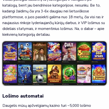
katalogą, bent jau bendrinėse kategorijose, nesunku. Be to,
kadangi žaidimų čia yra 3-6x daugiau nei lietuviškose
platformose, o juos pasiekti galima nuo 18 metų, čia visi ras ir
naujausius rinkoje lyderiaujančių kūrėjų darbus, ir VIP lošimus su
dideliais statymais, ir momentinius lošimus. Na, o dabar – apie
kiekvieną kategoriją detaliau.
Lošimo automatai
Daugelis mūsų apžvelgiamų
kazino turi ~5,000 lošimo