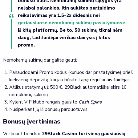
bonuso dalis. Nemokamų sukimų sąlygos yra
nelabai palankios. Itin aukštas peržaidimo
reikalavimas yra 1.5-2x didesnis nei
geriausiuose nemokamų sukimų pasiūlymuose
iš kitų platformų. Be to, 50 sukimų tikrai nėra
daug, tad žaidėjai verčiau dairysis į kitus
promo.
Nemokamų sukimų dar galite gauti:
Panaudodami Promo kodus (kuriuos dar pristatysime) prieš
kiekvieną depozitą, kai jau būsite tapę reguliariais žaidėjais
Atlikus statymų už 500 €, 29Black automatiškai skirs 10
nemokamų sukimų
Kylant VIP klubo rangais gausite
Cash Spins
Nusiperkant jų iš bonusų parduotuvės
Bonusų įvertinimas
Vertinant bendrai,
29Black Casino turi vieną gausiausių