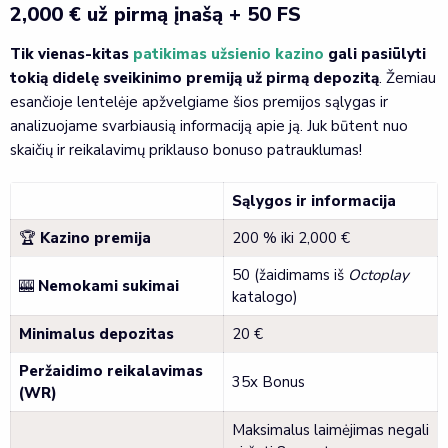
2,000 € už pirmą įnašą + 50 FS
Tik vienas-kitas
patikimas užsienio kazino
gali pasiūlyti
tokią didelę sveikinimo premiją už pirmą depozitą
. Žemiau
esančioje lentelėje apžvelgiame šios premijos sąlygas ir
analizuojame svarbiausią informaciją apie ją. Juk būtent nuo
skaičių ir reikalavimų priklauso bonuso patrauklumas!
Sąlygos ir informacija
🏆
Kazino premija
200 % iki 2,000 €
50 (žaidimams iš
Octoplay
🎰
Nemokami sukimai
katalogo)
Minimalus depozitas
20 €
Peržaidimo reikalavimas
35x Bonus
(WR)
Maksimalus laimėjimas negali