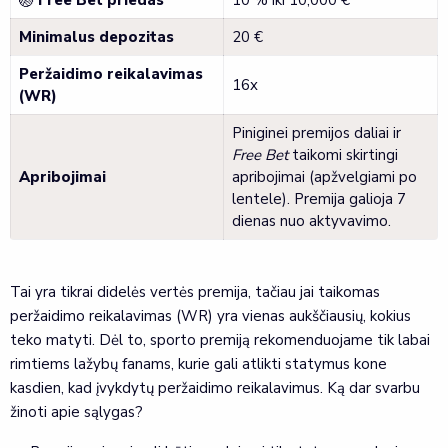
🏐
Free Bet priedas
10 % iki 10,000 €
Minimalus depozitas
20 €
Peržaidimo reikalavimas
16x
(WR)
Piniginei premijos daliai ir
Free Bet
taikomi skirtingi
Apribojimai
apribojimai (apžvelgiami po
lentele). Premija galioja 7
dienas nuo aktyvavimo.
Tai yra tikrai didelės vertės premija, tačiau jai taikomas
peržaidimo reikalavimas (WR) yra vienas aukščiausių, kokius
teko matyti. Dėl to, sporto premiją rekomenduojame tik labai
rimtiems lažybų fanams, kurie gali atlikti statymus kone
kasdien, kad įvykdytų peržaidimo reikalavimus. Ką dar svarbu
žinoti apie sąlygas?