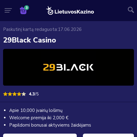
Paskutinį kartą redaguota:
17.06.2026
29Black Casino
4.3
/5
Apie 10,000 įvairių lošimų
Welcome premija iki 2,000 €
Papildomi bonusai aktyviems žaidėjams