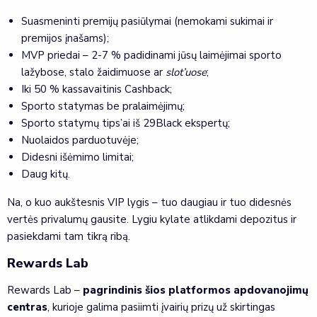
Suasmeninti premijų pasiūlymai (nemokami sukimai ir
premijos įnašams);
MVP priedai – 2-7 % padidinami jūsų laimėjimai sporto
lažybose, stalo žaidimuose ar
slot’uose
;
Iki 50 % kassavaitinis Cashback;
Sporto statymas be pralaimėjimų;
Sporto statymų tips’ai iš 29Black ekspertų;
Nuolaidos parduotuvėje;
Didesni išėmimo limitai;
Daug kitų.
Na, o kuo aukštesnis VIP lygis – tuo daugiau ir tuo didesnės
vertės privalumų gausite. Lygiu kylate atlikdami depozitus ir
pasiekdami tam tikrą ribą.
Rewards Lab
Rewards Lab –
pagrindinis šios platformos apdovanojimų
centras
, kurioje galima pasiimti įvairių prizų už skirtingas