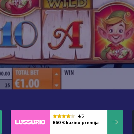
4
/5
860 € kazino premija