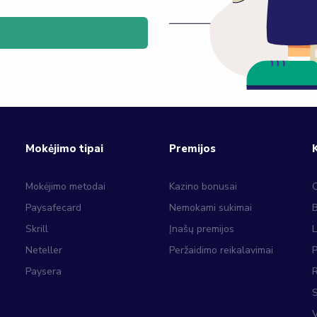
Mokėjimo tipai
Premijos
Mokėjimo metodai
Kazino bonusai
Paysafecard
Nemokami sukimai
Skrill
Įnašų premijos
Neteller
Peržaidimo reikalavimai
P
Paysera