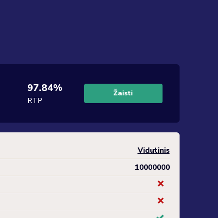
97.84%
Žaisti
RTP
Vidutinis
10000000