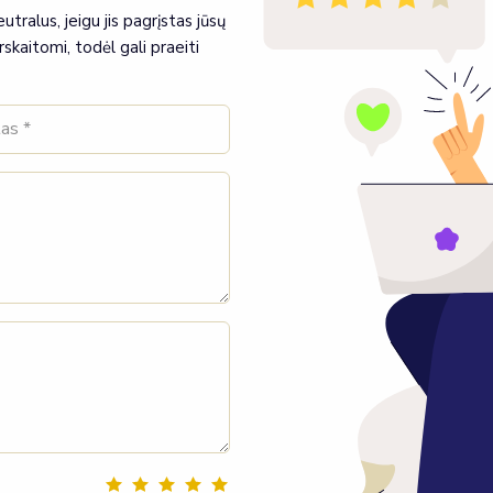
tralus, jeigu jis pagrįstas jūsų
skaitomi, todėl gali praeiti