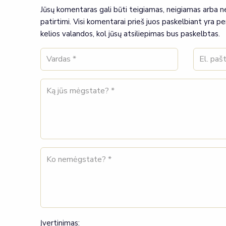
Jūsų komentaras gali būti teigiamas, neigiamas arba neu
patirtimi. Visi komentarai prieš juos paskelbiant yra per
kelios valandos, kol jūsų atsiliepimas bus paskelbtas.
Įvertinimas: