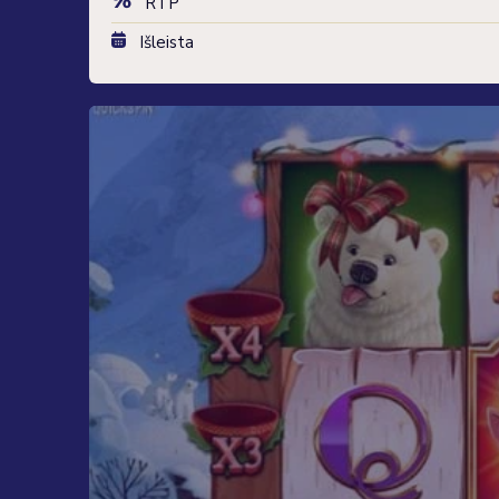
RTP
Išleista