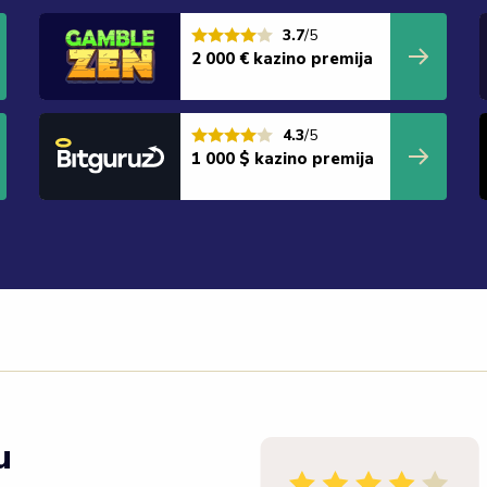
3.7
/5
2 000 € kazino premija
4.3
/5
1 000 $ kazino premija
u