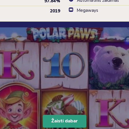
Automatinis žaidimas
97.84%
Megaways
2019
Žaisti dabar