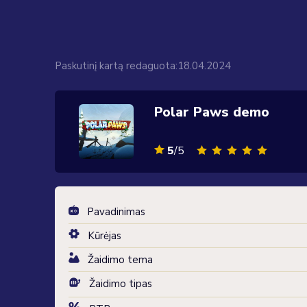
Paskutinį kartą redaguota:
18.04.2024
Polar Paws demo
5
/5
Pavadinimas
Kūrėjas
Žaidimo tema
Žaidimo tipas