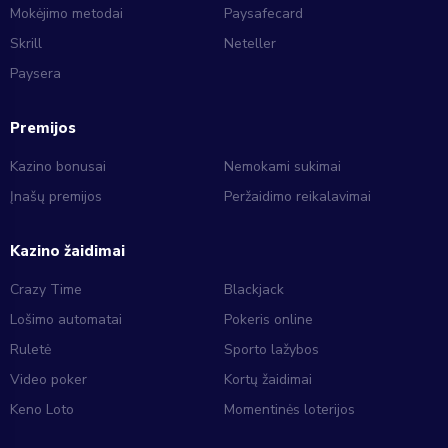
Mokėjimo metodai
Paysafecard
Skrill
Neteller
Paysera
Premijos
Kazino bonusai
Nemokami sukimai
Įnašų premijos
Peržaidimo reikalavimai
Kazino žaidimai
Crazy Time
Blackjack
Lošimo automatai
Pokeris online
Ruletė
Sporto lažybos
Video poker
Kortų žaidimai
Keno Loto
Momentinės loterijos