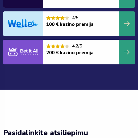
4
/5
100 € kazino premija
4.2
/5
200 € kazino premija
Pasidalinkite atsiliepimu