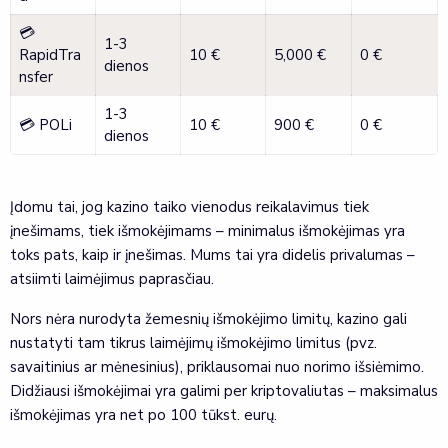
💳
1-3
RapidTra
10 €
5,000 €
0 €
dienos
nsfer
1-3
💳 POLi
10 €
900 €
0 €
dienos
Įdomu tai, jog kazino taiko vienodus reikalavimus tiek
įnešimams, tiek išmokėjimams – minimalus išmokėjimas yra
toks pats, kaip ir įnešimas. Mums tai yra didelis privalumas –
atsiimti laimėjimus paprasčiau.
Nors nėra nurodyta žemesnių išmokėjimo limitų, kazino gali
nustatyti tam tikrus laimėjimų išmokėjimo limitus (pvz.
savaitinius ar mėnesinius), priklausomai nuo norimo išsiėmimo.
Didžiausi išmokėjimai yra galimi per kriptovaliutas – maksimalus
išmokėjimas yra net po 100 tūkst. eurų.