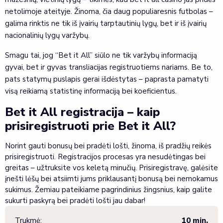
netolimoje ateityje. Žinoma, čia daug populiaresnis futbolas –
galima rinktis ne tik iš įvairių tarptautinių lygų, bet ir iš įvairių
nacionalinių lygų varžybų.
Smagu tai, jog “Bet it All” siūlo ne tik varžybų informaciją
gyvai, bet ir gyvas transliacijas registruotiems nariams. Be to,
pats statymų puslapis gerai išdėstytas – paprasta pamatyti
visą reikiamą statistinę informaciją bei koeficientus.
Bet it All registracija – kaip
prisiregistruoti prie Bet it All?
Norint gauti bonusų bei pradėti lošti, žinoma, iš pradžių reikės
prisiregistruoti. Registracijos procesas yra nesudėtingas bei
greitas – užtruksite vos keletą minučių. Prisiregistravę, galėsite
įnešti lėšų bei atsiimti jums priklausantį bonusą bei nemokamus
sukimus. Žemiau pateikiame pagrindinius žingsnius, kaip galite
sukurti paskyrą bei pradėti lošti jau dabar!
Trukmė:
10 min.