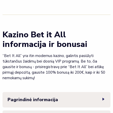
Kazino Bet it All
informacija ir bonusai
“Bet It All” yra itin modernus kazino, galintis pasiūlyti
tūkstančius žaidimų bei dosnią VIP programą. Be to, čia
gausite ir bonusų - prisiregistravę prie “Bet It All” bei atlikę
pirmąjį depozitą, gausite 100% bonusą iki 200€, kaip ir iki 50
nemokamų sukimų!
Pagrindinė informacija