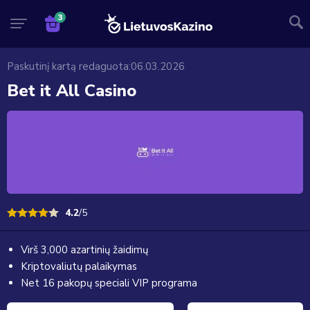
Paskutinį kartą redaguota:
06.03.2026
Bet it All Casino
4.2
/5
Virš 3,000 azartinių žaidimų
Kriptovaliutų palaikymas
Net 16 pakopų speciali VIP programa