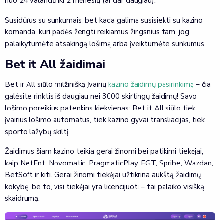
nuo 24 valandų iki 2 mėnesių (ar dar daugiau).
Susidūrus su sunkumais, bet kada galima susisiekti su kazino
komanda, kuri padės žengti reikiamus žingsnius tam, jog
palaikytumėte atsakingą lošimą arba įveiktumėte sunkumus.
Bet it All žaidimai
Bet ir All siūlo milžinišką įvairių
kazino žaidimų pasirinkimą
– čia
galėsite rinktis iš daugiau nei 3000 skirtingų žaidimų! Savo
lošimo poreikius patenkins kiekvienas: Bet it All siūlo tiek
įvairius lošimo automatus, tiek kazino gyvai transliacijas, tiek
sporto lažybų skiltį.
Žaidimus šiam kazino teikia gerai žinomi bei patikimi tiekėjai,
kaip NetEnt, Novomatic, PragmaticPlay, EGT, Spribe, Wazdan,
BetSoft ir kiti. Gerai žinomi tiekėjai užtikrina aukštą žaidimų
kokybę, be to, visi tiekėjai yra licencijuoti – tai palaiko visišką
skaidrumą.