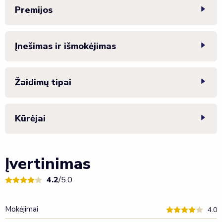
Premijos
Įnešimas ir išmokėjimas
Žaidimų tipai
Kūrėjai
Įvertinimas
4.2
/5.0
Mokėjimai
4.0