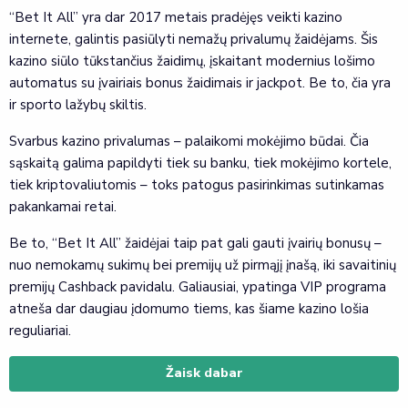
“Bet It All” yra dar 2017 metais pradėjęs veikti kazino
internete, galintis pasiūlyti nemažų privalumų žaidėjams. Šis
kazino siūlo tūkstančius žaidimų, įskaitant modernius lošimo
automatus su įvairiais bonus žaidimais ir jackpot. Be to, čia yra
ir sporto lažybų skiltis.
Svarbus kazino privalumas – palaikomi mokėjimo būdai. Čia
sąskaitą galima papildyti tiek su banku, tiek mokėjimo kortele,
tiek kriptovaliutomis – toks patogus pasirinkimas sutinkamas
pakankamai retai.
Be to, “Bet It All” žaidėjai taip pat gali gauti įvairių bonusų –
nuo nemokamų sukimų bei premijų už pirmąjį įnašą, iki savaitinių
premijų Cashback pavidalu. Galiausiai, ypatinga VIP programa
atneša dar daugiau įdomumo tiems, kas šiame kazino lošia
reguliariai.
Žaisk dabar