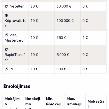
💳 Neteller
10 €
10,000 €
0 €
💲
Kriptovaliuto
10 €
100,000 €
0 €
s
💳 Visa,
10 €
750 €
1 €
Mastercard
💳
RapidTransf
10 €
5,000 €
0 €
er
💳 POLi
10 €
900 €
0 €
Išmokėjimas
Mokėjim
Išmokėji
Min.
Max.
Mokesčia
o
mo
Išmokėji
Išmokėji
i