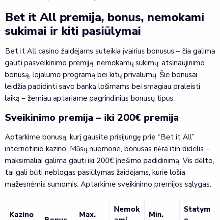
Bet it All premija, bonus, nemokami
sukimai ir kiti pasiūlymai
Bet it All casino žaidėjams suteikia įvairius bonusus – čia galima
gauti pasveikinimo premiją, nemokamų sukimų, atsinaujinimo
bonusą, lojalumo programą bei kitų privalumų. Šie bonusai
leidžia padidinti savo banką lošimams bei smagiau praleisti
laiką – žemiau aptariame pagrindinius bonusų tipus.
Sveikinimo premija – iki 200€ premija
Aptarkime bonusą, kurį gausite prisijungę prie “Bet it All”
internetinio kazino. Mūsų nuomone, bonusas nėra itin didelis –
maksimaliai galima gauti iki 200€ įnešimo padidinimą. Vis dėlto,
tai gali būti neblogas pasiūlymas žaidėjams, kurie lošia
mažesnėmis sumomis. Aptarkime sveikinimo premijos sąlygas:
Nemok
Statym
Kazino
Max.
Min.