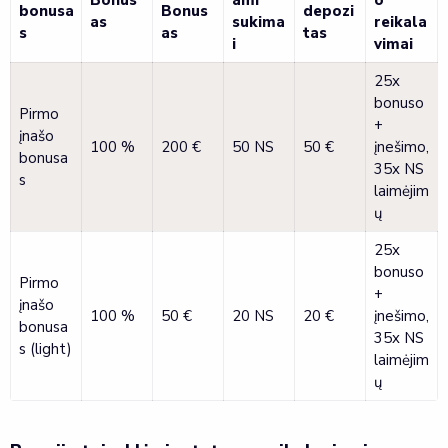
Bonus
ami
o
bonusa
Bonus
depozi
as
sukima
reikala
s
as
tas
i
vimai
25x
bonuso
Pirmo
+
įnašo
100 %
200 €
50 NS
50 €
įnešimo,
bonusa
35x NS
s
laimėjim
ų
25x
bonuso
Pirmo
+
įnašo
100 %
50 €
20 NS
20 €
įnešimo,
bonusa
35x NS
s (light)
laimėjim
ų