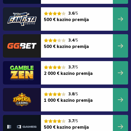
3.6
/5
500 € kazino premija
3.4
/5
500 € kazino premija
3.7
/5
2 000 € kazino premija
3.8
/5
1 000 € kazino premija
3.7
/5
500 € kazino premija