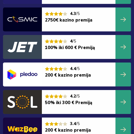
4.3
/5
2750€ kazino premija
4
/5
100% iki 600 € Premiją
4.4
/5
200 € kazino premija
4.2
/5
50% iki 300 € Premiją
3.4
/5
200 € kazino premija