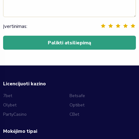
Įvertinimas:
Licencijuoti kazino
7bet
Betsafe
Olybet
Optibet
PartyCasino
CBet
Mokėjimo tipai