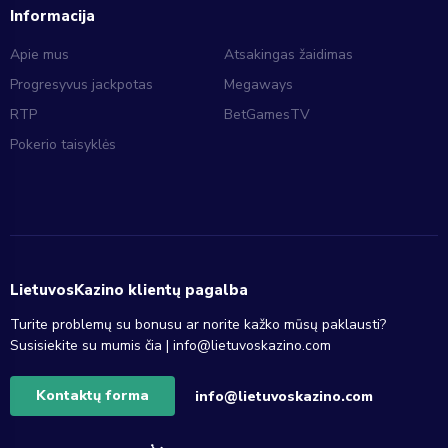
Informacija
Apie mus
Atsakingas žaidimas
Progresyvus jackpotas
Megaways
RTP
BetGamesTV
Pokerio taisyklės
LietuvosKazino klientų pagalba
Turite problemų su bonusu ar norite kažko mūsų paklausti?
Susisiekite su mumis čia |
info@lietuvoskazino.com
Kontaktų forma
info@lietuvoskazino.com