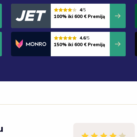
4
/5
100% iki 600 € Premiją
4.6
/5
150% iki 600 € Premiją
u