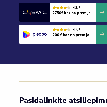
4.3
/5
2750€ kazino premija
4.4
/5
200 € kazino premija
Pasidalinkite atsiliepim