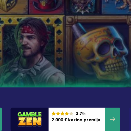
3.7
/5
2 000 € kazino premija