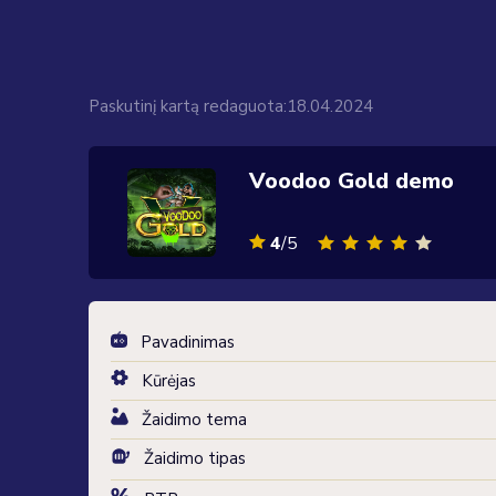
Paskutinį kartą redaguota:
18.04.2024
Voodoo Gold demo
4
/5
Pavadinimas
Kūrėjas
Žaidimo tema
Žaidimo tipas