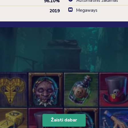
Automatinis žaidimas
96.10%
Megaways
2019
Žaisti dabar