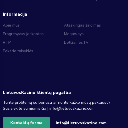
Informacija
Apie mus
Atsakingas žaidimas
Progresyvus jackpotas
Megaways
RTP
BetGamesTV
Pokerio taisyklės
LietuvosKazino klientų pagalba
Turite problemų su bonusu ar norite kažko mūsų paklausti?
Susisiekite su mumis čia |
info@lietuvoskazino.com
Kontaktų forma
info@lietuvoskazino.com