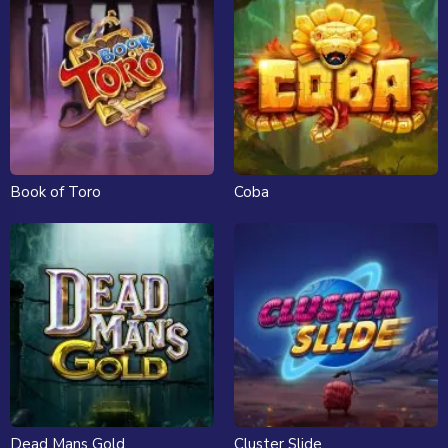
Book of Toro
Coba
Dead Mans Gold
Cluster Slide