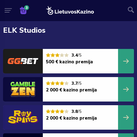
ELK Studios
3.4
/5
500 € kazino premija
3.7
/5
2 000 € kazino premija
3.8
/5
2 000 € kazino premija