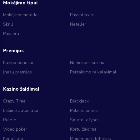
Mokėjimo tipai
Mokėjimo metodai
Paysafecard
Skrill
Neteller
Paysera
Premijos
Kazino bonusai
Nemokami sukimai
Įnašų premijos
Peržaidimo reikalavimai
Kazino žaidimai
Crazy Time
Blackjack
Lošimo automatai
Pokeris online
Ruletė
Sporto lažybos
Video poker
Kortų žaidimai
Keno Loto
Momentinės loterijos