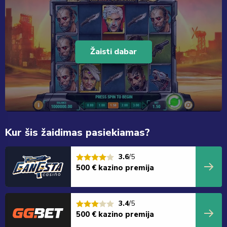
Žaisti dabar
Kur šis žaidimas pasiekiamas?
3.6
/5
500 € kazino premija
3.4
/5
500 € kazino premija