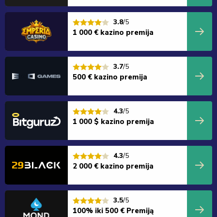
3.8
/5
1 000 € kazino premija
3.7
/5
500 € kazino premija
4.3
/5
1 000 $ kazino premija
4.3
/5
2 000 € kazino premija
3.5
/5
100% iki 500 € Premiją