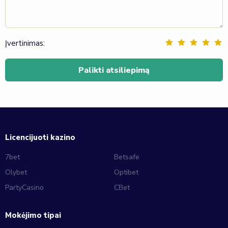
Įvertinimas:
Licencijuoti kazino
7bet
Betsafe
Olybet
Optibet
PartyCasino
CBet
Mokėjimo tipai