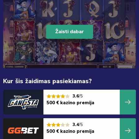
Žaisti dabar
Kur šis žaidimas pasiekiamas?
3.6
/5
500 € kazino premija
3.4
/5
500 € kazino premija