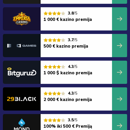
3.8
/5
1 000 € kazino premija
3.7
/5
500 € kazino premija
4.3
/5
1 000 $ kazino premija
4.3
/5
2 000 € kazino premija
3.5
/5
100% iki 500 € Premiją