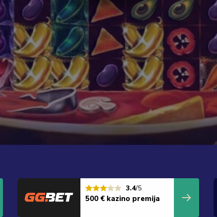
3.4
/5
500 € kazino premija