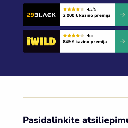
4.3
/5
2 000 € kazino premija
4
/5
849 € kazino premija
Pasidalinkite atsiliepim