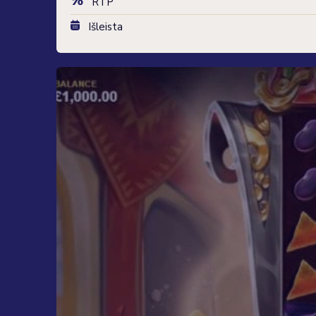
RTP
Išleista