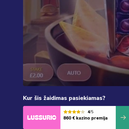
Kur šis žaidimas pasiekiamas?
4
/5
860 € kazino premija