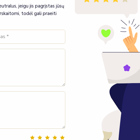
tralus, jeigu jis pagrįstas jūsų
skaitomi, todėl gali praeiti