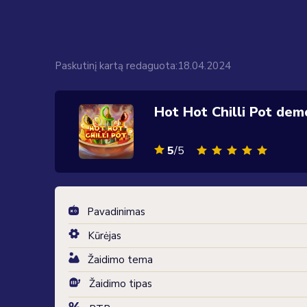
Paskutinį kartą redaguota:
18.04.2024
Hot Hot Chilli Pot dem
5
/5
Pavadinimas
Kūrėjas
Žaidimo tema
Žaidimo tipas