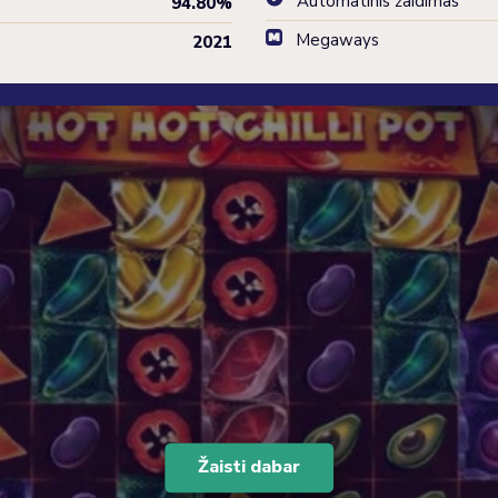
Automatinis žaidimas
94.80%
Megaways
2021
Žaisti dabar