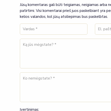
Jūsų komentaras gali būti teigiamas, neigiamas arba neu
patirtimi. Visi komentarai prieš juos paskelbiant yra per
kelios valandos, kol jūsų atsiliepimas bus paskelbtas.
Įvertinimas: