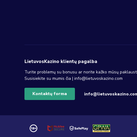
LietuvosKazino klientų pagalba
Turite problemų su bonusu ar norite kažko mūsų paklaust
Susisiekite su mumis čia |
info@lietuvoskazino.com
Kontaktų forma
info@lietuvoskazino.co