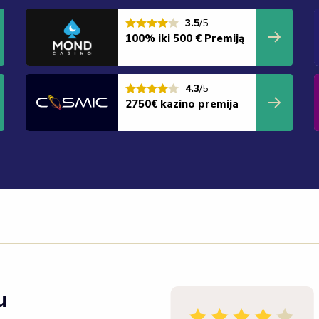
3.5
/5
100% iki 500 € Premiją
4.3
/5
2750€ kazino premija
u