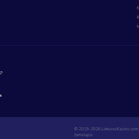
K
i?
m
© 2019-2026 LietuvosKazino.com.
žemėlapis