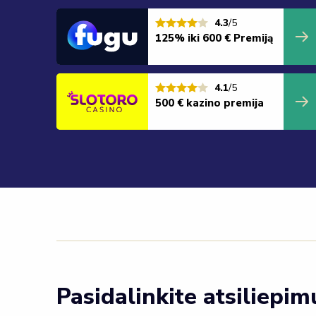
4.3
/5
125% iki 600 € Premiją
4.1
/5
500 € kazino premija
Pasidalinkite atsiliepim