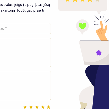
tralus, jeigu jis pagrįstas jūsų
skaitomi, todėl gali praeiti