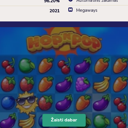
Automatinis žaidimas
96.20%
Megaways
2021
Žaisti dabar