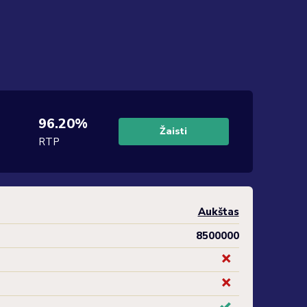
96.20%
Žaisti
RTP
Aukštas
8500000