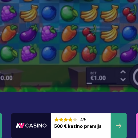
4
/5
500 € kazino premija