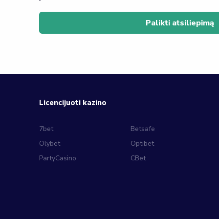
Licencijuoti kazino
7bet
Betsafe
Olybet
Optibet
PartyCasino
CBet