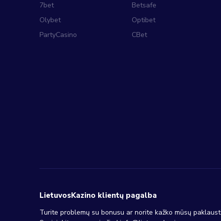
7bet
Betsafe
Olybet
Optibet
PartyCasino
CBet
LietuvosKazino klientų pagalba
Turite problemų su bonusu ar norite kažko mūsų paklaust