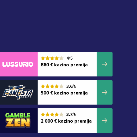
4
/5
860 € kazino premija
3.6
/5
500 € kazino premija
3.7
/5
2 000 € kazino premija