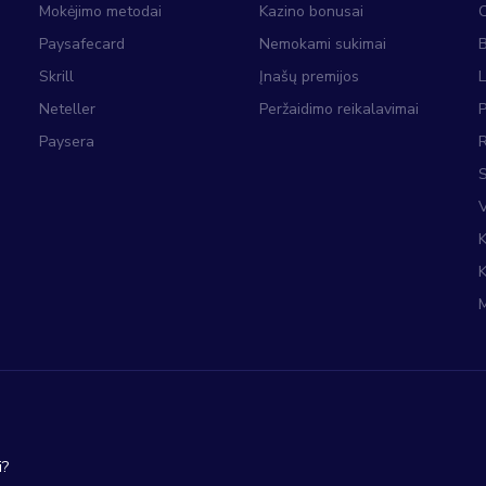
Mokėjimo metodai
Kazino bonusai
Paysafecard
Nemokami sukimai
Skrill
Įnašų premijos
Neteller
Peržaidimo reikalavimai
P
Paysera
K
i?