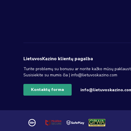
LietuvosKazino klientų pagalba
Turite problemų su bonusu ar norite kažko mūsų paklaust
Susisiekite su mumis čia |
info@lietuvoskazino.com
Kontaktų forma
info@lietuvoskazino.co