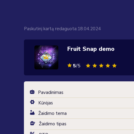
Paskutinį kartą redaguota:
18.04.2024
Fruit Snap demo
5
/5
Pavadinimas
Kūrėjas
Žaidimo tema
Žaidimo tipas