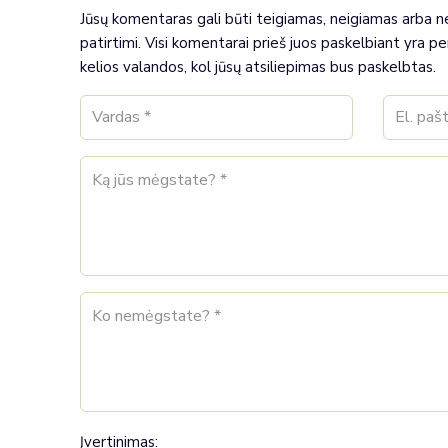
Jūsų komentaras gali būti teigiamas, neigiamas arba neu
patirtimi. Visi komentarai prieš juos paskelbiant yra per
kelios valandos, kol jūsų atsiliepimas bus paskelbtas.
Įvertinimas: