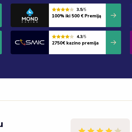
3.5
/5
100% iki 500 € Premiją
4.3
/5
2750€ kazino premija
u