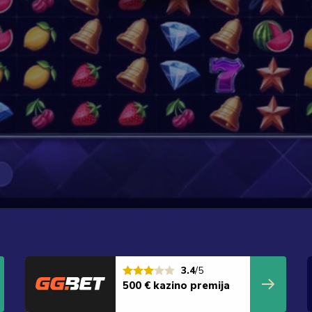
3.4
/5
500 € kazino premija