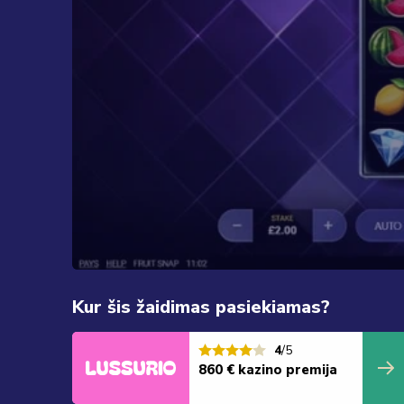
Kur šis žaidimas pasiekiamas?
4
/5
860 € kazino premija