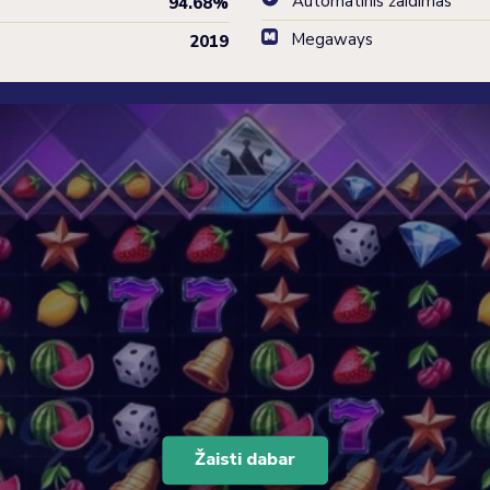
Automatinis žaidimas
94.68%
Megaways
2019
Žaisti dabar