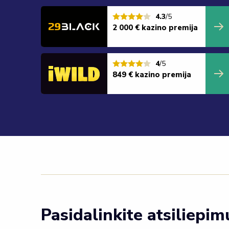
4.3
/5
2 000 € kazino premija
4
/5
849 € kazino premija
Pasidalinkite atsiliepim