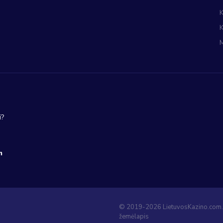
K
i?
m
© 2019-2026 LietuvosKazino.com.
žemėlapis