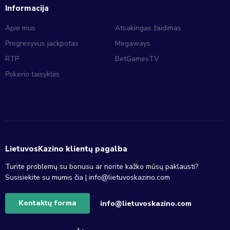
Informacija
Apie mus
Atsakingas žaidimas
Progresyvus jackpotas
Megaways
RTP
BetGamesTV
Pokerio taisyklės
LietuvosKazino klientų pagalba
Turite problemų su bonusu ar norite kažko mūsų paklausti?
Susisiekite su mumis čia |
info@lietuvoskazino.com
Kontaktų forma
info@lietuvoskazino.com