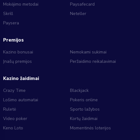
Mokėjimo metodai
Paysafecard
Skrill
Neteller
Paysera
Premijos
Kazino bonusai
Nemokami sukimai
Įnašų premijos
Peržaidimo reikalavimai
Kazino žaidimai
Crazy Time
Blackjack
Lošimo automatai
Pokeris online
Ruletė
Sporto lažybos
Video poker
Kortų žaidimai
Keno Loto
Momentinės loterijos