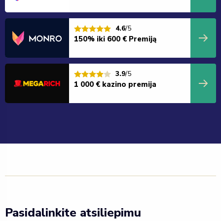
4.6
/5
150% iki 600 € Premiją
3.9
/5
1 000 € kazino premija
Pasidalinkite atsiliepimu