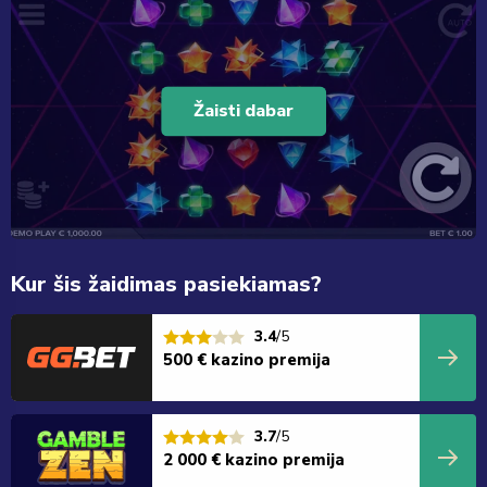
Žaisti dabar
Kur šis žaidimas pasiekiamas?
3.4
/5
500 € kazino premija
3.7
/5
2 000 € kazino premija