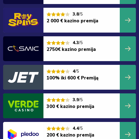
3.8
/5
2 000 € kazino premija
4.3
/5
2750€ kazino premija
4
/5
100% iki 600 € Premiją
3.9
/5
300 € kazino premija
4.4
/5
200 € kazino premija