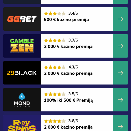
3.4
/5
500 € kazino premija
3.7
/5
2 000 € kazino premija
4.3
/5
2 000 € kazino premija
3.5
/5
100% iki 500 € Premiją
3.8
/5
2 000 € kazino premija