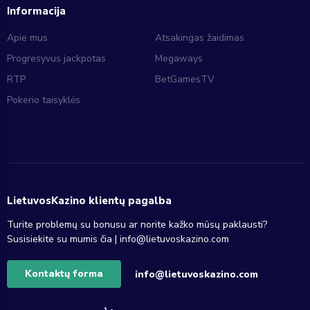
Informacija
Apie mus
Atsakingas žaidimas
Progresyvus jackpotas
Megaways
RTP
BetGamesTV
Pokerio taisyklės
LietuvosKazino klientų pagalba
Turite problemų su bonusu ar norite kažko mūsų paklausti?
Susisiekite su mumis čia |
info@lietuvoskazino.com
Kontaktų forma
info@lietuvoskazino.com