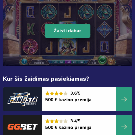
Žaisti dabar
Kur šis žaidimas pasiekiamas?
3.6
/5
500 € kazino premija
3.4
/5
500 € kazino premija