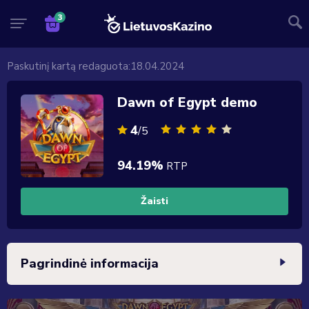
Paskutinį kartą redaguota:
18.04.2024
Dawn of Egypt demo
4
/5
94.19%
RTP
Žaisti
Pagrindinė informacija