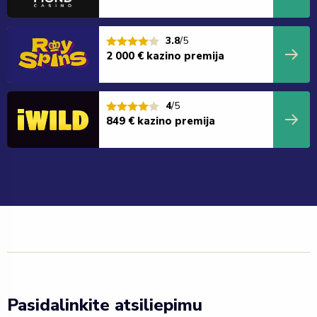
3.8
/5
2 000 € kazino premija
4
/5
849 € kazino premija
Pasidalinkite atsiliepimu