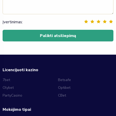
Įvertinimas:
Licencijuoti kazino
7bet
Betsafe
Olybet
Optibet
PartyCasino
CBet
Mokėjimo tipai