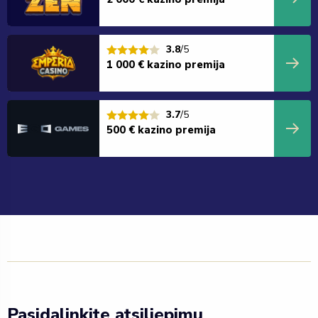
3.8
/5
1 000 € kazino premija
3.7
/5
500 € kazino premija
Pasidalinkite atsiliepimu