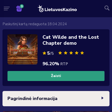
Paskutinį kartą redaguota:
18.04.2024
Cat Wilde and the Lost
Chapter demo
5
/5
96.20%
RTP
Žaisti
Pagrindinė informacija