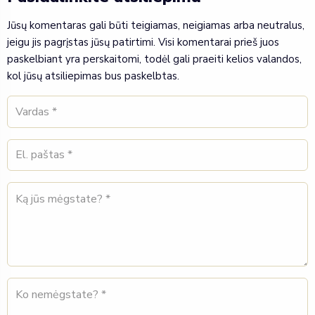
Jūsų komentaras gali būti teigiamas, neigiamas arba neutralus,
jeigu jis pagrįstas jūsų patirtimi. Visi komentarai prieš juos
paskelbiant yra perskaitomi, todėl gali praeiti kelios valandos,
kol jūsų atsiliepimas bus paskelbtas.