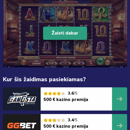
Žaisti dabar
Kur šis žaidimas pasiekiamas?
3.6
/5
500 € kazino premija
3.4
/5
500 € kazino premija