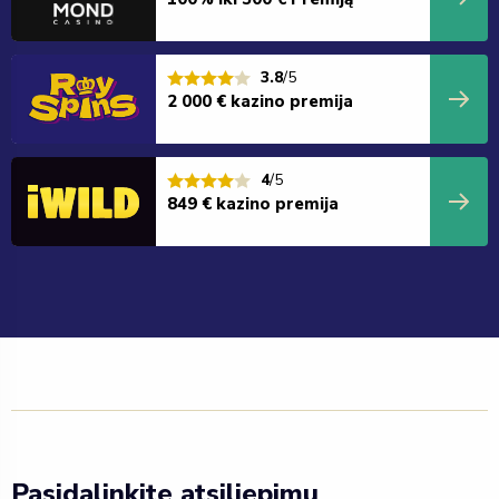
3.8
/5
2 000 € kazino premija
4
/5
849 € kazino premija
Pasidalinkite atsiliepimu