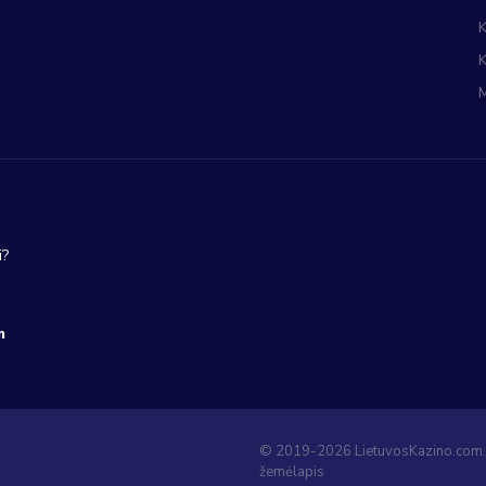
K
i?
m
© 2019-2026 LietuvosKazino.com.
žemėlapis