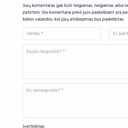
Jūsų komentaras gali būti teigiamas, neigiamas arba neu
patirtimi. Visi komentarai prieš juos paskelbiant yra per
kelios valandos, kol jūsų atsiliepimas bus paskelbtas.
Įvertinimas: