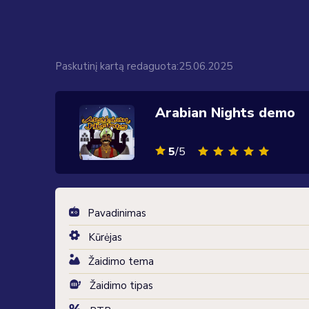
Paskutinį kartą redaguota:
25.06.2025
Arabian Nights demo
5
/5
Pavadinimas
Kūrėjas
Žaidimo tema
Žaidimo tipas