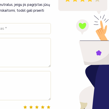
tralus, jeigu jis pagrįstas jūsų
skaitomi, todėl gali praeiti