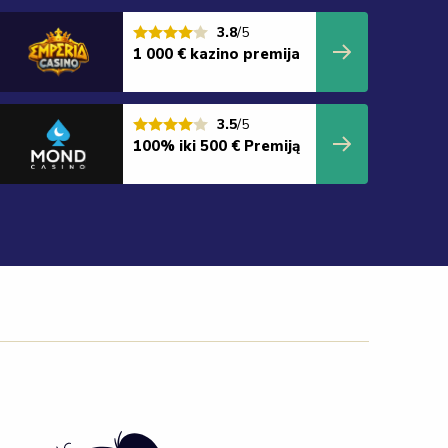
3.8
/5
1 000 € kazino premija
3.5
/5
100% iki 500 € Premiją