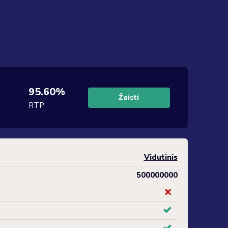
95.60%
Žaisti
RTP
Vidutinis
500000000