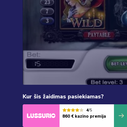
Kur šis žaidimas pasiekiamas?
4
/5
860 € kazino premija