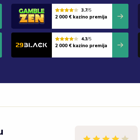
3.7
/5
2 000 € kazino premija
4.3
/5
2 000 € kazino premija
u