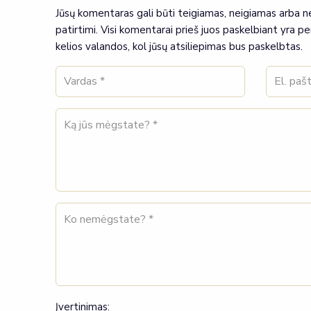
Jūsų komentaras gali būti teigiamas, neigiamas arba neu
patirtimi. Visi komentarai prieš juos paskelbiant yra per
kelios valandos, kol jūsų atsiliepimas bus paskelbtas.
Įvertinimas: