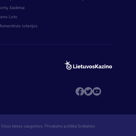
ortų žaidimai
Keno Loto
Momentinės loterijos
 Visos teisės saugomos.
Privatumo politika
Svetainės