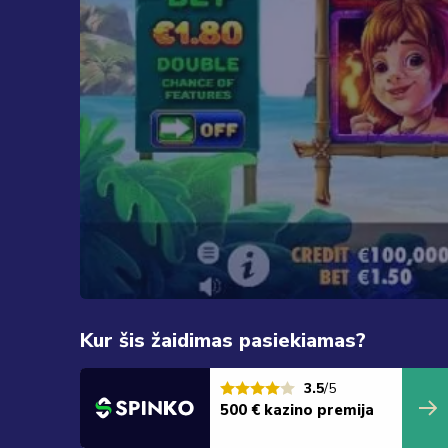
Kur šis žaidimas pasiekiamas?
3.5
/5
500 € kazino premija