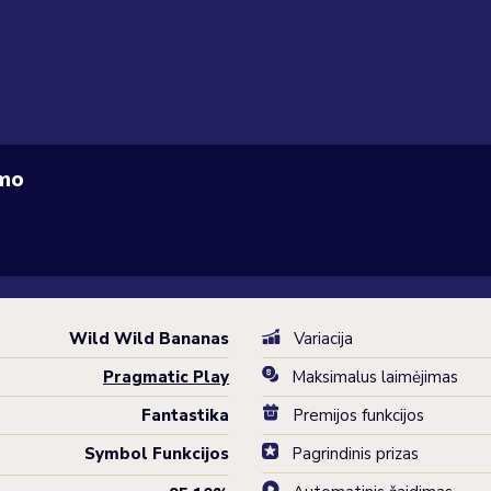
mo
Wild Wild Bananas
Variacija
Pragmatic Play
Maksimalus laimėjimas
Fantastika
Premijos funkcijos
Symbol Funkcijos
Pagrindinis prizas