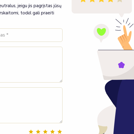
tralus, jeigu jis pagrįstas jūsų
skaitomi, todėl gali praeiti