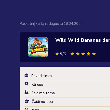
Paskutinį kartą redaguota:
18.04.2024
Wild Wild Bananas de
5
/5
Pavadinimas
Kūrėjas
Žaidimo tema
Žaidimo tipas