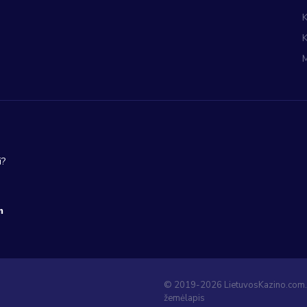
K
i?
m
© 2019-2026 LietuvosKazino.com.
žemėlapis