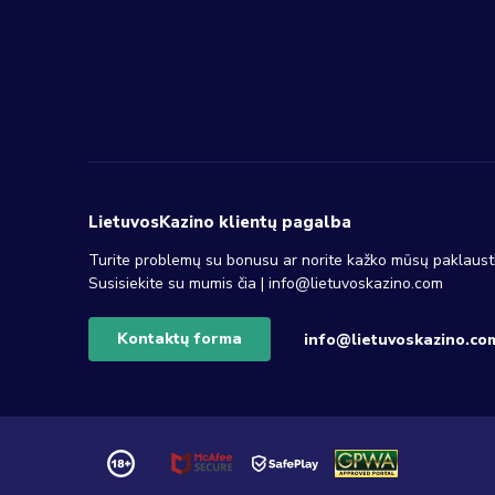
LietuvosKazino klientų pagalba
Turite problemų su bonusu ar norite kažko mūsų paklaust
Susisiekite su mumis čia |
info@lietuvoskazino.com
Kontaktų forma
info@lietuvoskazino.co