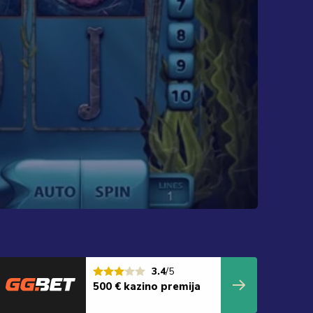
3.4
/5
500 € kazino premija