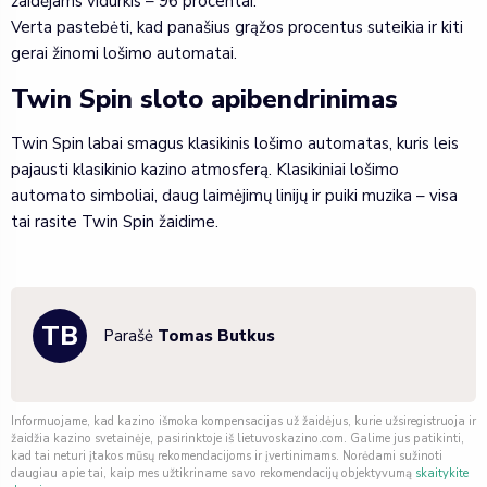
žaidėjams vidurkis – 96 procentai.
Verta pastebėti, kad panašius grąžos procentus suteikia ir kiti
gerai žinomi lošimo automatai.
Twin Spin sloto apibendrinimas
Twin Spin labai smagus klasikinis lošimo automatas, kuris leis
pajausti klasikinio kazino atmosferą. Klasikiniai lošimo
automato simboliai, daug laimėjimų linijų ir puiki muzika – visa
tai rasite Twin Spin žaidime.
TB
Parašė
Tomas Butkus
Informuojame, kad kazino išmoka kompensacijas už žaidėjus, kurie užsiregistruoja ir
žaidžia kazino svetainėje, pasirinktoje iš lietuvoskazino.com. Galime jus patikinti,
kad tai neturi įtakos mūsų rekomendacijoms ir įvertinimams. Norėdami sužinoti
daugiau apie tai, kaip mes užtikriname savo rekomendacijų objektyvumą
skaitykite