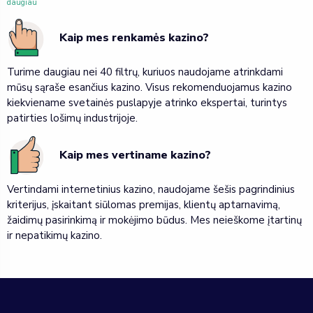
daugiau
Kaip mes renkamės kazino?
Turime daugiau nei 40 filtrų, kuriuos naudojame atrinkdami
mūsų sąraše esančius kazino. Visus rekomenduojamus kazino
kiekviename svetainės puslapyje atrinko ekspertai, turintys
patirties lošimų industrijoje.
Kaip mes vertiname kazino?
Vertindami internetinius kazino, naudojame šešis pagrindinius
kriterijus, įskaitant siūlomas premijas, klientų aptarnavimą,
žaidimų pasirinkimą ir mokėjimo būdus. Mes neieškome įtartinų
ir nepatikimų kazino.