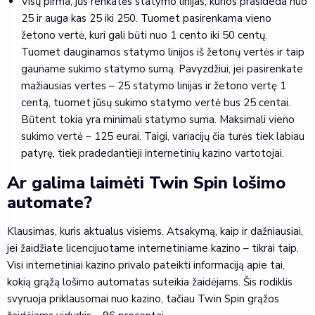
Visų pirma, jūs renkatės statymo linijas, kurios prasideda nuo
25 ir auga kas 25 iki 250. Tuomet pasirenkama vieno
žetono vertė, kuri gali būti nuo 1 cento iki 50 centų.
Tuomet dauginamos statymo linijos iš žetonų vertės ir taip
gauname sukimo statymo sumą. Pavyzdžiui, jei pasirenkate
mažiausias vertes – 25 statymo linijas ir žetono vertę 1
centą, tuomet jūsų sukimo statymo vertė bus 25 centai.
Būtent tokia yra minimali statymo suma. Maksimali vieno
sukimo vertė – 125 eurai. Taigi, variacijų čia turės tiek labiau
patyrę, tiek pradedantieji internetinių kazino vartotojai.
Ar galima laimėti Twin Spin lošimo
automate?
Klausimas, kuris aktualus visiems. Atsakymą, kaip ir dažniausiai,
jei žaidžiate licencijuotame internetiniame kazino – tikrai taip.
Visi internetiniai kazino privalo pateikti informaciją apie tai,
kokią grąžą lošimo automatas suteikia žaidėjams. Šis rodiklis
svyruoja priklausomai nuo kazino, tačiau Twin Spin grąžos