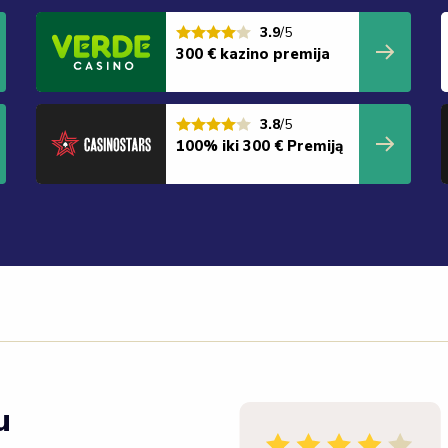
3.9
/5
300 € kazino premija
3.8
/5
100% iki 300 € Premiją
u