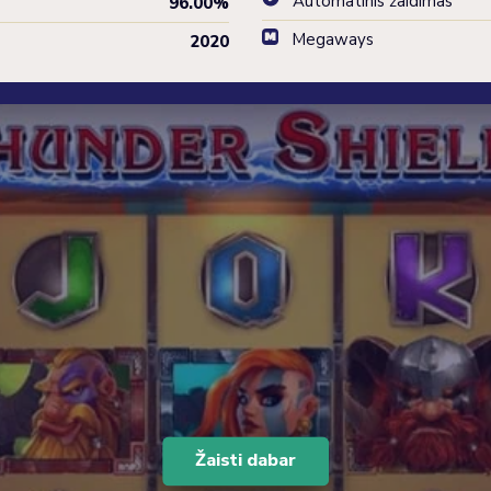
Automatinis žaidimas
96.00%
Megaways
2020
Žaisti dabar