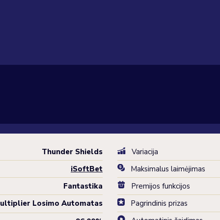
Thunder Shields
Variacija
iSoftBet
Maksimalus laimėjimas
Fantastika
Premijos funkcijos
ultiplier Losimo Automatas
Pagrindinis prizas