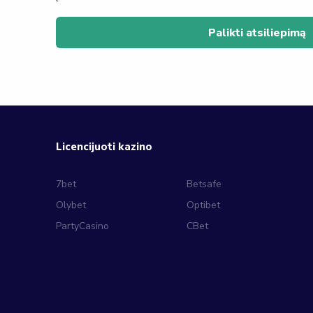
Licencijuoti kazino
7bet
Betsafe
Olybet
Optibet
PartyCasino
CBet