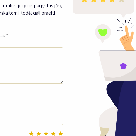
tralus, jeigu jis pagrįstas jūsų
skaitomi, todėl gali praeiti