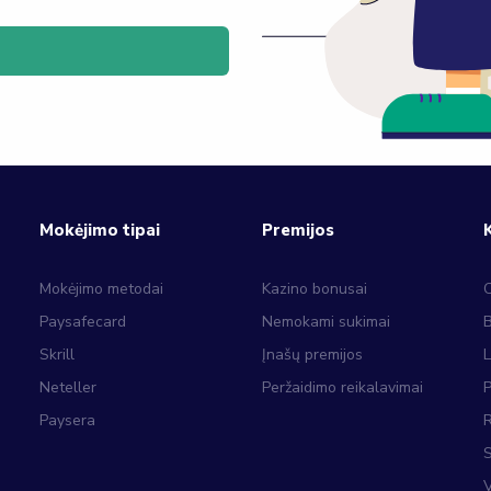
Mokėjimo tipai
Premijos
Mokėjimo metodai
Kazino bonusai
Paysafecard
Nemokami sukimai
Skrill
Įnašų premijos
Neteller
Peržaidimo reikalavimai
P
Paysera