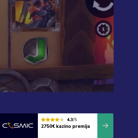
4.3
/5
2750€ kazino premija