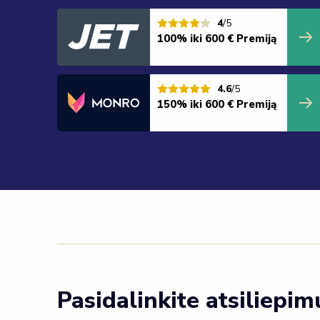
4
/5
100% iki 600 € Premiją
4.6
/5
150% iki 600 € Premiją
Pasidalinkite atsiliepim