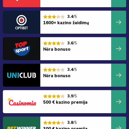
3.4
/5
1600+ kazino žaidimų
3.6
/5
Nėra bonuso
3.4
/5
Nėra bonuso
3.9
/5
500 € kazino premija
3.8
/5
300 € kazino premija