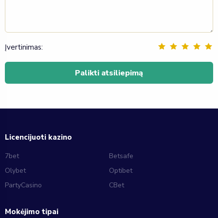
Įvertinimas:
Licencijuoti kazino
7bet
Betsafe
Olybet
Optibet
PartyCasino
CBet
Mokėjimo tipai