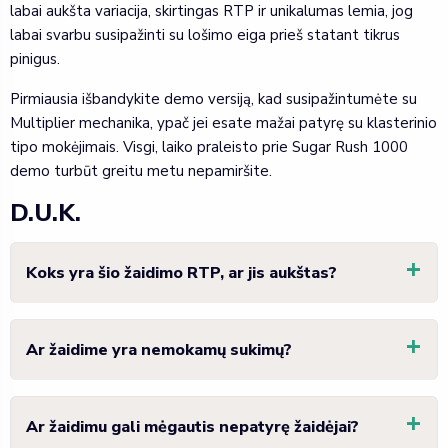
labai aukšta variacija, skirtingas RTP ir unikalumas lemia, jog
labai svarbu susipažinti su lošimo eiga prieš statant tikrus
pinigus.
Pirmiausia išbandykite demo versiją, kad susipažintumėte su
Multiplier mechanika, ypač jei esate mažai patyrę su klasterinio
tipo mokėjimais. Visgi, laiko praleisto prie Sugar Rush 1000
demo turbūt greitu metu nepamiršite.
D.U.K.
Koks yra šio žaidimo RTP, ar jis aukštas?
Ar žaidime yra nemokamų sukimų?
Ar žaidimu gali mėgautis nepatyrę žaidėjai?