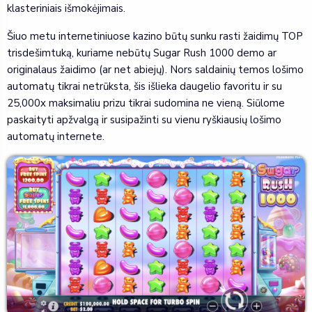
klasteriniais išmokėjimais.
Šiuo metu internetiniuose kazino būtų sunku rasti žaidimų TOP
trisdešimtuką, kuriame nebūtų Sugar Rush 1000 demo ar
originalaus žaidimo (ar net abiejų). Nors saldainių temos lošimo
automatų tikrai netrūksta, šis išlieka daugelio favoritu ir su
25,000x maksimaliu prizu tikrai sudomina ne vieną. Siūlome
paskaityti apžvalgą ir susipažinti su vienu ryškiausių lošimo
automatų internete.