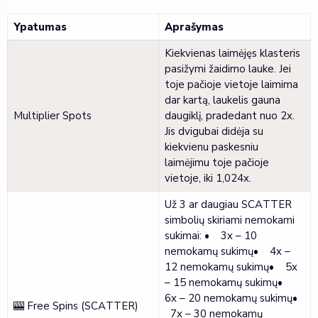
Ypatumas
Aprašymas
Kiekvienas laimėjęs klasteris
pasižymi žaidimo lauke. Jei
toje pačioje vietoje laimima
dar kartą, laukelis gauna
Multiplier Spots
daugiklį, pradedant nuo 2x.
Jis dvigubai didėja su
kiekvienu paskesniu
laimėjimu toje pačioje
vietoje, iki 1,024x.
Už 3 ar daugiau SCATTER
simbolių skiriami nemokami
sukimai: • 3x – 10
nemokamų sukimų• 4x –
12 nemokamų sukimų• 5x
– 15 nemokamų sukimų•
6x – 20 nemokamų sukimų•
🎰 Free Spins (SCATTER)
7x – 30 nemokamų