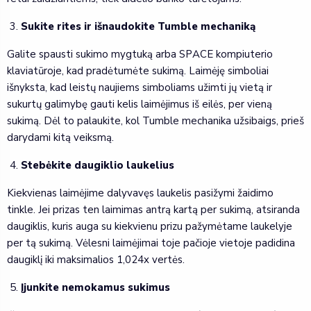
Sukite rites ir išnaudokite Tumble mechaniką
Galite spausti sukimo mygtuką arba SPACE kompiuterio
klaviatūroje, kad pradėtumėte sukimą. Laimėję simboliai
išnyksta, kad leistų naujiems simboliams užimti jų vietą ir
sukurtų galimybę gauti kelis laimėjimus iš eilės, per vieną
sukimą. Dėl to palaukite, kol Tumble mechanika užsibaigs, prieš
darydami kitą veiksmą.
Stebėkite daugiklio laukelius
Kiekvienas laimėjime dalyvavęs laukelis pasižymi žaidimo
tinkle. Jei prizas ten laimimas antrą kartą per sukimą, atsiranda
daugiklis, kuris auga su kiekvienu prizu pažymėtame laukelyje
per tą sukimą. Vėlesni laimėjimai toje pačioje vietoje padidina
daugiklį iki maksimalios 1,024x vertės.
Įjunkite nemokamus sukimus