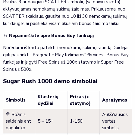
Išsukus 3 ar daugiau SCATTER simbolių (saldainių raketa)
aktyvuojamas nemokamų sukimų žaidimas. Priklausomai nuo
SCATTER skaičiaus, gausite nuo 10 iki 30 nemokamų sukimų,
kur daugikliai pasilieka visam likusiam bonus žaidimo laikui.
Nepamirškite apie Bonus Buy funkciją
Norėdami iš karto patekti į nemokamų sukimų raundą, žaidėjai
gali pasirinkti „Pragmatic Play lošimams“ firmines „Bonus Buy“
funkcijas ir įsigyti Free Spins už 100x statymo ir Super Free
Spins už 500x.
Sugar Rush 1000 demo simboliai
Klasterių
Prizas (x
Simbolis
Aprašymas
dydžiai
statymo)
🍭 Rožinis
Aukščiausios
saldainis ant
5 – 15+
1-150
vertės
pagaliuko
simbolis