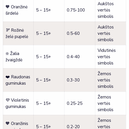
Aukštos
🧡 Oranžinė
5 – 15+
0.75-100
vertės
širdelė
simbolis
Aukštos
🫘 Rožinė
5 – 15+
0.5-60
vertės
želė pupelė
simbolis
Vidutinės
❇️ Žalia
5 – 15+
0.4-40
vertės
žvaigždė
simbolis
Žemos
❤️ Raudonas
5 – 15+
0.3-30
vertės
guminukas
simbolis
Žemos
💜 Violetinis
5 – 15+
0.25-25
vertės
guminukas
simbolis
Žemos
🧡 Oranžinis
5 – 15+
0.2-20
vertės