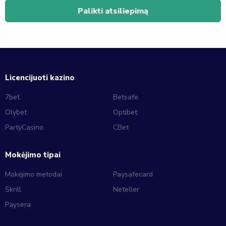
Licencijuoti kazino
7bet
Betsafe
Olybet
Optibet
PartyCasino
CBet
Mokėjimo tipai
Mokėjimo metodai
Paysafecard
Skrill
Neteller
Paysera