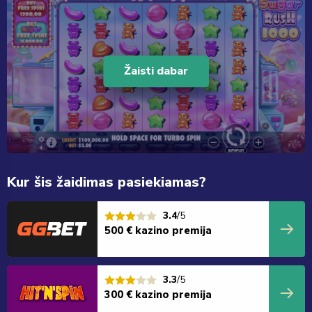
Žaisti dabar
Kur šis žaidimas pasiekiamas?
3.4
/5
500 € kazino premija
3.3
/5
300 € kazino premija