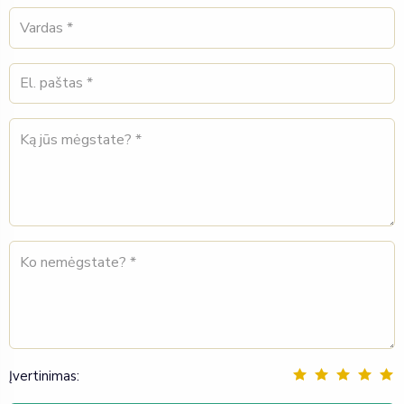
Įvertinimas: