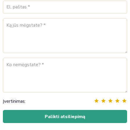
Įvertinimas: