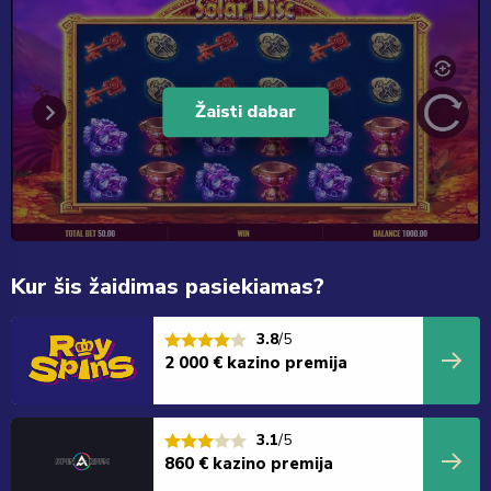
Žaisti dabar
Kur šis žaidimas pasiekiamas?
3.8
/5
2 000 € kazino premija
3.1
/5
860 € kazino premija