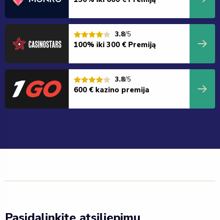
3.8
/5
100% iki 300 € Premiją
3.8
/5
600 € kazino premija
Pasidalinkite atsiliepimu