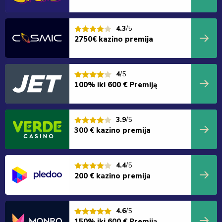
4.3
/5
2750€ kazino premija
4
/5
100% iki 600 € Premiją
3.9
/5
300 € kazino premija
4.4
/5
200 € kazino premija
4.6
/5
150% iki 600 € Premiją