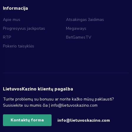
Informacija
Apie mus
Atsakingas žaidimas
Progresyvus jackpotas
Megaways
RTP
BetGamesTV
Pokerio taisyklės
LietuvosKazino klientų pagalba
Turite problemų su bonusu ar norite kažko mūsų paklausti?
Susisiekite su mumis čia |
info@lietuvoskazino.com
Kontaktų forma
info@lietuvoskazino.com