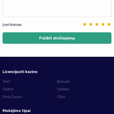
Įvertinimas:
Licencijuoti kazino
7bet
Betsafe
Olybet
Optibet
PartyCasino
CBet
Mokėjimo tipai