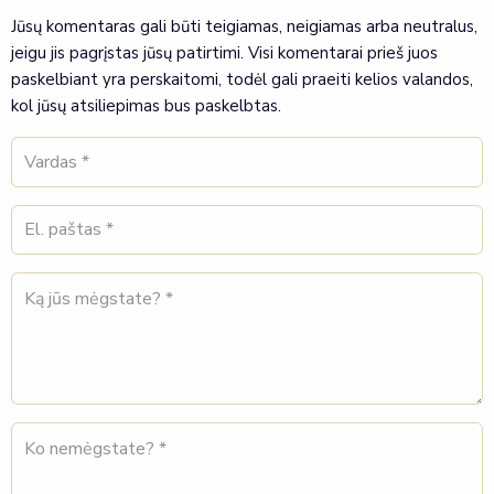
Jūsų komentaras gali būti teigiamas, neigiamas arba neutralus,
jeigu jis pagrįstas jūsų patirtimi. Visi komentarai prieš juos
paskelbiant yra perskaitomi, todėl gali praeiti kelios valandos,
kol jūsų atsiliepimas bus paskelbtas.