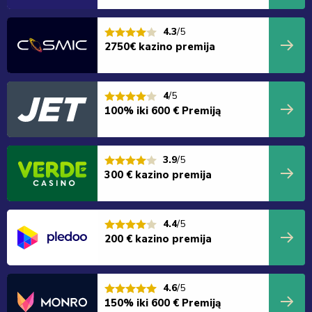
4.3
/5
2750€ kazino premija
4
/5
100% iki 600 € Premiją
3.9
/5
300 € kazino premija
4.4
/5
200 € kazino premija
4.6
/5
150% iki 600 € Premiją