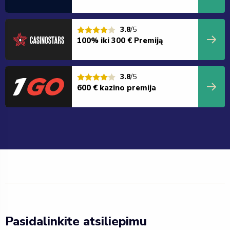
3.8
/5
100% iki 300 € Premiją
3.8
/5
600 € kazino premija
Pasidalinkite atsiliepimu