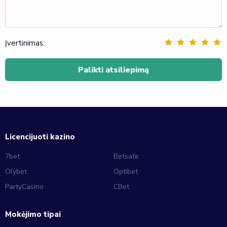
Įvertinimas:
Licencijuoti kazino
7bet
Betsafe
Olybet
Optibet
PartyCasino
CBet
Mokėjimo tipai