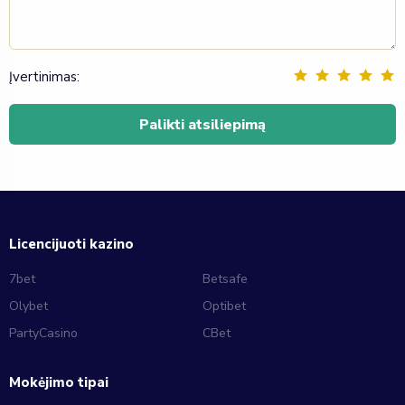
Įvertinimas:
Licencijuoti kazino
7bet
Betsafe
Olybet
Optibet
PartyCasino
CBet
Mokėjimo tipai