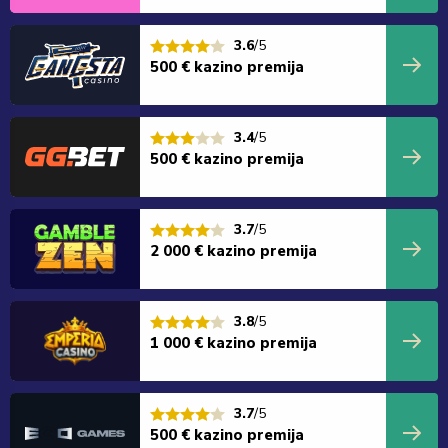
3.6
/5
500 € kazino premija
3.4
/5
500 € kazino premija
3.7
/5
2 000 € kazino premija
3.8
/5
1 000 € kazino premija
3.7
/5
500 € kazino premija