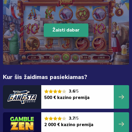
Žaisti dabar
Kur šis žaidimas pasiekiamas?
3.6
/5
500 € kazino premija
3.7
/5
2 000 € kazino premija