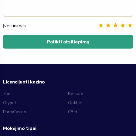
Įvertinimas:
Licencijuoti kazino
7bet
Betsafe
Olybet
Optibet
PartyCasino
CBet
Mokėjimo tipai