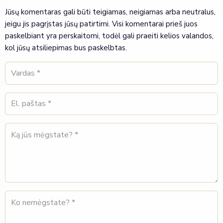
Jūsų komentaras gali būti teigiamas, neigiamas arba neutralus,
jeigu jis pagrįstas jūsų patirtimi. Visi komentarai prieš juos
paskelbiant yra perskaitomi, todėl gali praeiti kelios valandos,
kol jūsų atsiliepimas bus paskelbtas.