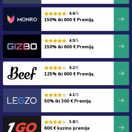
4.6
/5
150% iki 600 € Premiją
4.5
/5
150% iki 600 € Premiją
4.2
/5
125% iki 600 € Premiją
4.1
/5
50% iki 300 € Premiją
3.8
/5
600 € kazino premija