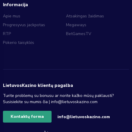
Informacija
Apie mus
Atsakingas žaidimas
Progresyvus jackpotas
Megaways
RTP
BetGamesTV
Pokerio taisyklės
LietuvosKazino klientų pagalba
Turite problemų su bonusu ar norite kažko mūsų paklausti?
Susisiekite su mumis čia |
info@lietuvoskazino.com
Kontaktų forma
info@lietuvoskazino.com