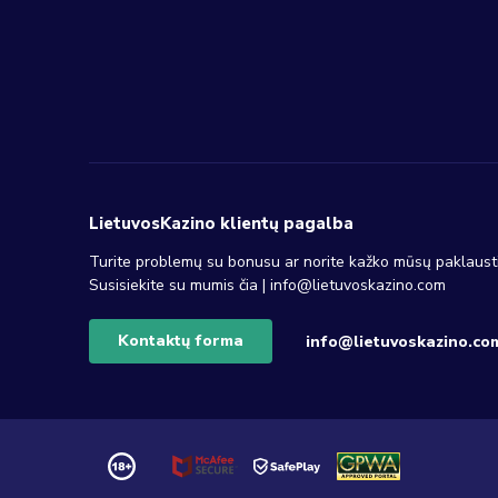
LietuvosKazino klientų pagalba
Turite problemų su bonusu ar norite kažko mūsų paklaust
Susisiekite su mumis čia |
info@lietuvoskazino.com
Kontaktų forma
info@lietuvoskazino.co