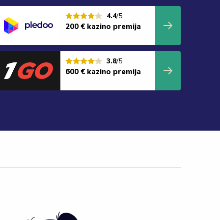
4.4
/5
200 € kazino premija
3.8
/5
600 € kazino premija