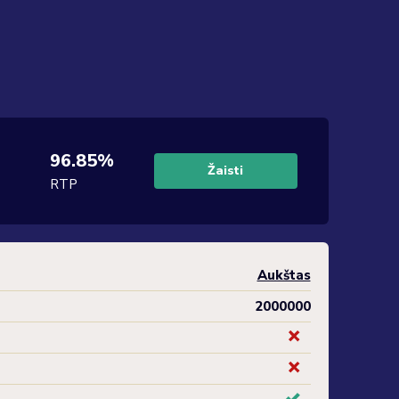
96.85%
Žaisti
RTP
Aukštas
2000000