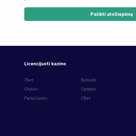
Licencijuoti kazino
7bet
Betsafe
Olybet
Optibet
PartyCasino
CBet