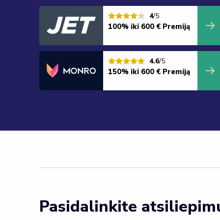
4
/5
100% iki 600 € Premiją
4.6
/5
150% iki 600 € Premiją
Pasidalinkite atsiliepim