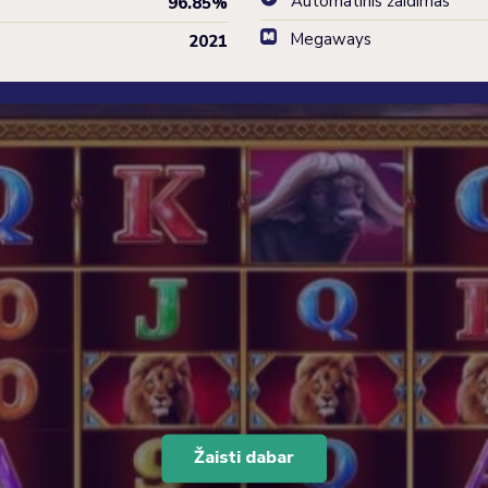
Automatinis žaidimas
96.85%
Megaways
2021
Žaisti dabar