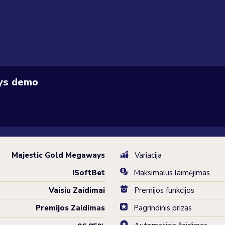
ys demo
Majestic Gold Megaways
Variacija
iSoftBet
Maksimalus laimėjimas
Vaisiu Zaidimai
Premijos funkcijos
Premijos Zaidimas
Pagrindinis prizas