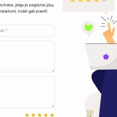
tralus, jeigu jis pagrįstas jūsų
skaitomi, todėl gali praeiti