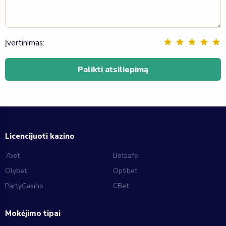
Įvertinimas:
Licencijuoti kazino
7bet
Betsafe
Olybet
Optibet
PartyCasino
CBet
Mokėjimo tipai