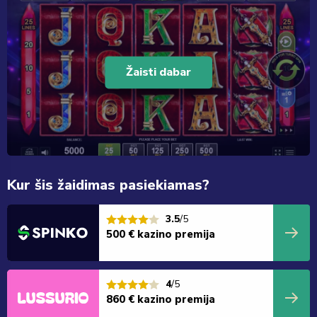
Žaisti dabar
Kur šis žaidimas pasiekiamas?
3.5
/5
500 € kazino premija
4
/5
860 € kazino premija