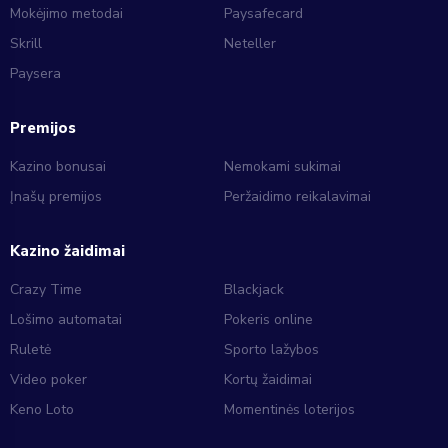
Mokėjimo metodai
Paysafecard
Skrill
Neteller
Paysera
Premijos
Kazino bonusai
Nemokami sukimai
Įnašų premijos
Peržaidimo reikalavimai
Kazino žaidimai
Crazy Time
Blackjack
Lošimo automatai
Pokeris online
Ruletė
Sporto lažybos
Video poker
Kortų žaidimai
Keno Loto
Momentinės loterijos