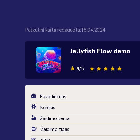
Paskutinį kartą redaguota:
18.04.2024
Jellyfish Flow demo
5
/5
Pavadinimas
Kūrėjas
Žaidimo tema
Žaidimo tipas