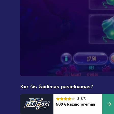
Kur šis žaidimas pasiekiamas?
3.6
/5
500 € kazino premija