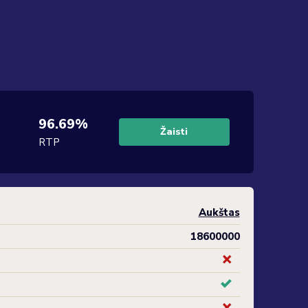
96.69%
Žaisti
RTP
Aukštas
18600000