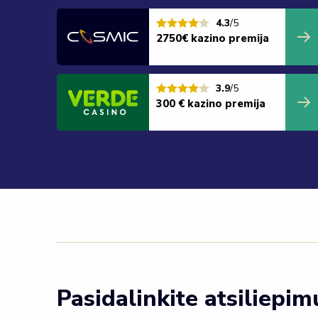
4.3
/5
2750€ kazino premija
3.9
/5
300 € kazino premija
Pasidalinkite atsiliepim