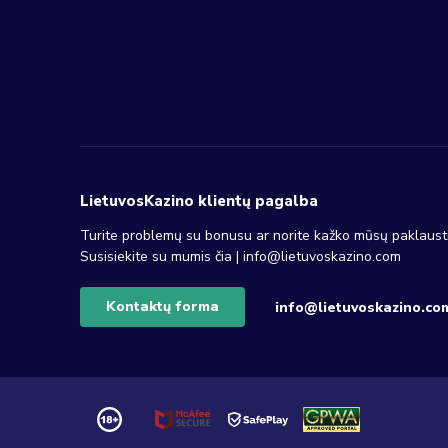
LietuvosKazino klientų pagalba
Turite problemų su bonusu ar norite kažko mūsų paklaust
Susisiekite su mumis čia |
info@lietuvoskazino.com
Kontaktų forma
info@lietuvoskazino.co