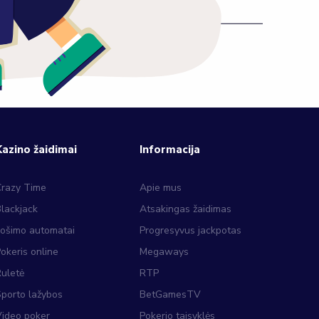
Kazino žaidimai
Informacija
Crazy Time
Apie mus
Blackjack
Atsakingas žaidimas
Lošimo automatai
Progresyvus jackpotas
okeris online
Megaways
Ruletė
RTP
Sporto lažybos
BetGamesTV
Video poker
Pokerio taisyklės