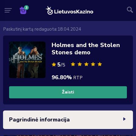
Paskutinį kartą redaguota:
18.04.2024
Holmes and the Stolen
Stones demo
5
/5
96.80%
RTP
Žaisti
Pagrindinė informacija