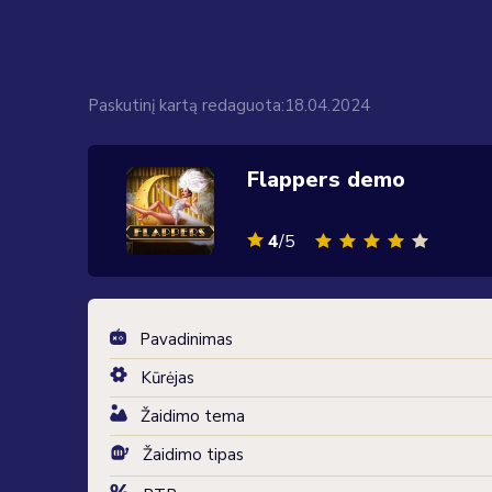
Paskutinį kartą redaguota:
18.04.2024
Flappers demo
4
/5
Pavadinimas
Kūrėjas
Žaidimo tema
Žaidimo tipas