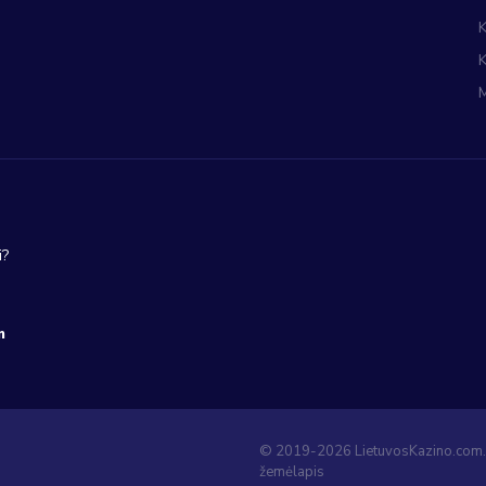
K
i?
m
© 2019-2026 LietuvosKazino.com.
žemėlapis