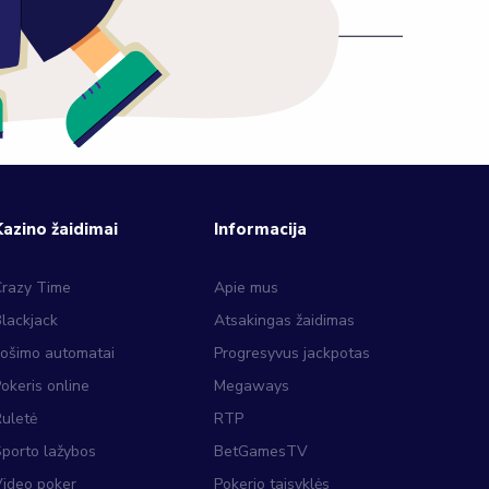
Kazino žaidimai
Informacija
Crazy Time
Apie mus
Blackjack
Atsakingas žaidimas
Lošimo automatai
Progresyvus jackpotas
okeris online
Megaways
Ruletė
RTP
Sporto lažybos
BetGamesTV
Video poker
Pokerio taisyklės