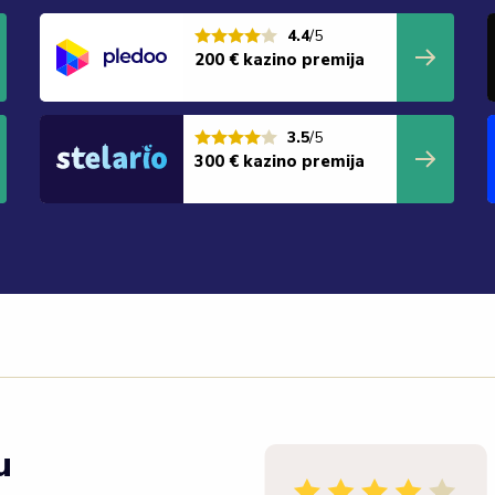
4.4
/5
200 € kazino premija
3.5
/5
300 € kazino premija
u