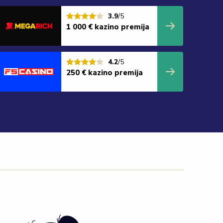
3.9
/5
1 000 € kazino premija
4.2
/5
250 € kazino premija