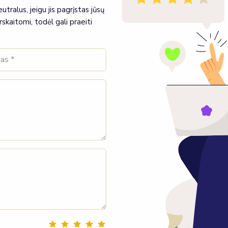
tralus, jeigu jis pagrįstas jūsų
skaitomi, todėl gali praeiti