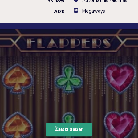
Automatinis žaidimas
95.98%
Megaways
2020
Žaisti dabar