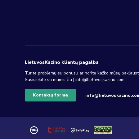
LietuvosKazino klientų pagalba
Turite problemų su bonusu ar norite kažko mūsų paklaust
Susisiekite su mumis čia |
info@lietuvoskazino.com
Kontaktų forma
info@lietuvoskazino.co