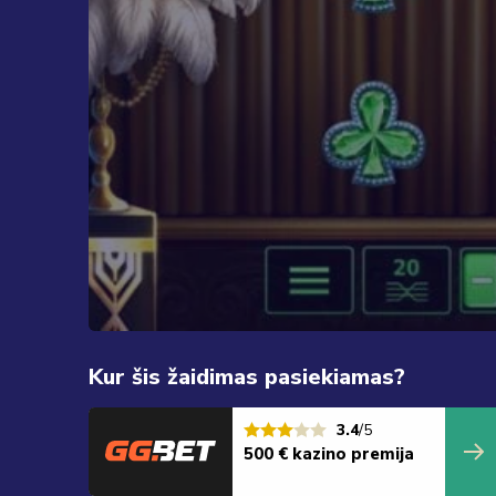
Kur šis žaidimas pasiekiamas?
3.4
/5
500 € kazino premija