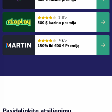
3.8
/5
500 $ kazino premija
4.2
/5
150% iki 600 € Premiją
Pasidalinkite atsiliepimu