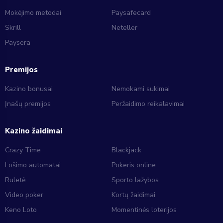
Mokėjimo metodai
Paysafecard
Skrill
Neteller
Paysera
Premijos
Kazino bonusai
Nemokami sukimai
Įnašų premijos
Peržaidimo reikalavimai
Kazino žaidimai
Crazy Time
Blackjack
Lošimo automatai
Pokeris online
Ruletė
Sporto lažybos
Video poker
Kortų žaidimai
Keno Loto
Momentinės loterijos