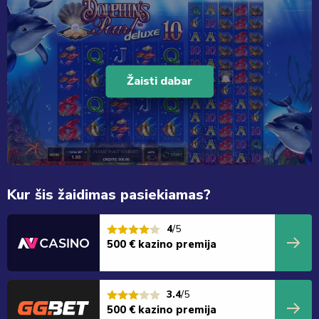
Žaisti dabar
Kur šis žaidimas pasiekiamas?
4
/5
500 € kazino premija
3.4
/5
500 € kazino premija