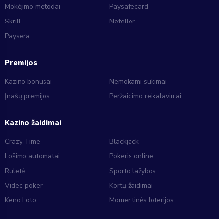
Mokėjimo metodai
Paysafecard
Skrill
Neteller
Paysera
Premijos
Kazino bonusai
Nemokami sukimai
Įnašų premijos
Peržaidimo reikalavimai
Kazino žaidimai
Crazy Time
Blackjack
Lošimo automatai
Pokeris online
Ruletė
Sporto lažybos
Video poker
Kortų žaidimai
Keno Loto
Momentinės loterijos