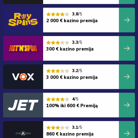
3.8
/5
2 000 € kazino premija
3.3
/5
300 € kazino premija
3.2
/5
3 000 € kazino premija
4
/5
100% iki 600 € Premiją
3.1
/5
860 € kazino premija