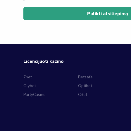
Licencijuoti kazino
7bet
Betsafe
Olybet
Optibet
PartyCasino
CBet