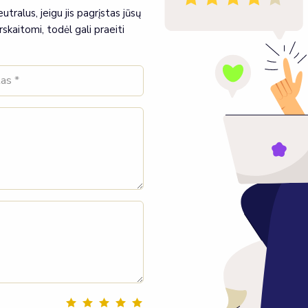
tralus, jeigu jis pagrįstas jūsų
skaitomi, todėl gali praeiti