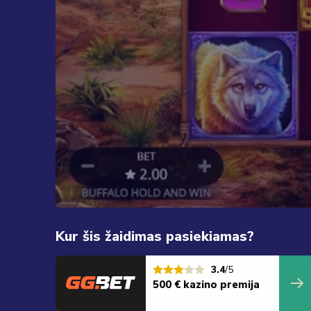
Kur šis žaidimas pasiekiamas?
3.4
/5
500 € kazino premija