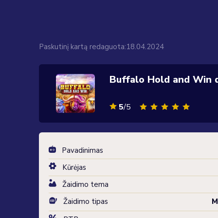
Paskutinį kartą redaguota:
18.04.2024
Buffalo Hold and Win
5
/5
Pavadinimas
Kūrėjas
Žaidimo tema
Žaidimo tipas
M