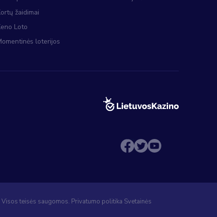
ortų žaidimai
Keno Loto
Momentinės loterijos
 Visos teisės saugomos.
Privatumo politika
Svetainės