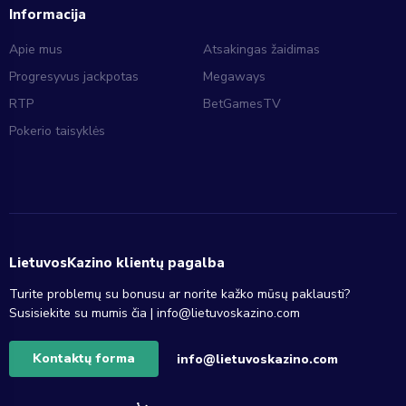
Informacija
Apie mus
Atsakingas žaidimas
Progresyvus jackpotas
Megaways
RTP
BetGamesTV
Pokerio taisyklės
LietuvosKazino klientų pagalba
Turite problemų su bonusu ar norite kažko mūsų paklausti?
Susisiekite su mumis čia |
info@lietuvoskazino.com
Kontaktų forma
info@lietuvoskazino.com