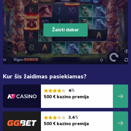
Žaisti dabar
Kur šis žaidimas pasiekiamas?
4
/5
500 € kazino premija
3.4
/5
500 € kazino premija