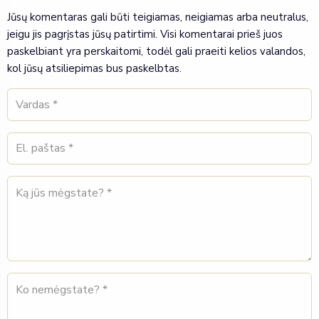
Jūsų komentaras gali būti teigiamas, neigiamas arba neutralus,
jeigu jis pagrįstas jūsų patirtimi. Visi komentarai prieš juos
paskelbiant yra perskaitomi, todėl gali praeiti kelios valandos,
kol jūsų atsiliepimas bus paskelbtas.