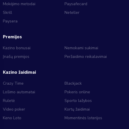
Mokėjimo metodai
Paysafecard
Skrill
Neteller
Paysera
Premijos
Kazino bonusai
Nemokami sukimai
Įnašų premijos
Peržaidimo reikalavimai
Kazino žaidimai
Crazy Time
Blackjack
Lošimo automatai
Pokeris online
Ruletė
Sporto lažybos
Video poker
Kortų žaidimai
Keno Loto
Momentinės loterijos