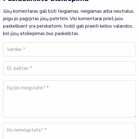
Jūsų komentaras gali būti teigiamas, neigiamas arba neutralus,
jeigu jis pagrįstas jūsų patirtimi. Visi komentarai prieš juos
paskelbiant yra perskaitomi, todėl gali praeiti kelios valandos,
kol jūsų atsiliepimas bus paskelbtas.