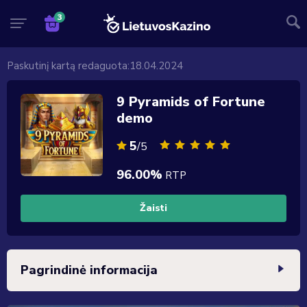
Paskutinį kartą redaguota:
18.04.2024
9 Pyramids of Fortune
demo
5
/5
96.00%
RTP
Žaisti
Pagrindinė informacija