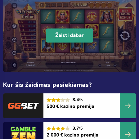
Žaisti dabar
Kur šis žaidimas pasiekiamas?
3.4
/5
500 € kazino premija
3.7
/5
2 000 € kazino premija