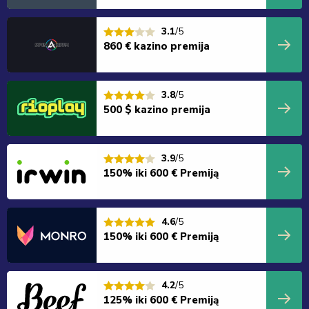
3.1
/5
860 € kazino premija
3.8
/5
500 $ kazino premija
3.9
/5
150% iki 600 € Premiją
4.6
/5
150% iki 600 € Premiją
4.2
/5
125% iki 600 € Premiją