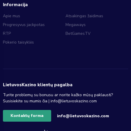
Informacija
Apie mus
Atsakingas žaidimas
Progresyvus jackpotas
Megaways
RTP
BetGamesTV
Pokerio taisyklės
LietuvosKazino klientų pagalba
Turite problemų su bonusu ar norite kažko mūsų paklausti?
Susisiekite su mumis čia |
info@lietuvoskazino.com
Kontaktų forma
info@lietuvoskazino.com