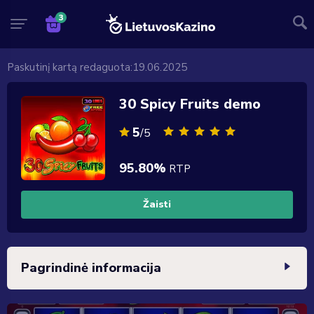
Paskutinį kartą redaguota:
19.06.2025
30 Spicy Fruits demo
5
/5
95.80%
RTP
Žaisti
Pagrindinė informacija