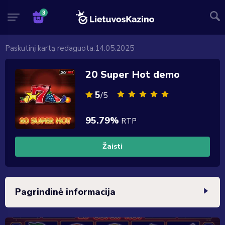
Paskutinį kartą redaguota:
14.05.2025
20 Super Hot demo
5
/5
95.79%
RTP
Žaisti
Pagrindinė informacija