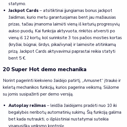
statymo.
Jackpot Cards
– atsitiktinai įjungiamas bonus jackpot
žaidimas, kurio metu garantuojamas bent jau mažiausias
prizas, tačiau įmanoma laimėti vieną iš keturių progresyvių
aukso puodų. Kai funkcija aktyvuota, rinkitės atversti po
vieną iš 12 kortų, kol surinksite 3 tos pačios mosties kortas
(kryžiai, būgnai, širdys, pikai/vynai) ir laimėsite atitinkamą
prizą. Jackpot Cards aktyvavimui paprastai reikia statyti
bent 5 €.
20 Super Hot demo mechanika
Norint pagerinti kiekvieno žaidėjo patirtį, „Amusnet“ įtraukė ir
keletą mechanikos funkcijų, kurios pagerina veiksmą. Siūlome
su jomis susipažinti per demo versiją.
Autoplay režimas
– leidžia žaidėjams pradėti nuo 10 iki
begalybės neribotų automatinių sukimų. Šią funkciją galima
bet kada nutraukti, o išplėstiniai nustatymai suteikia
visapusišką veiksmo kontrolę.