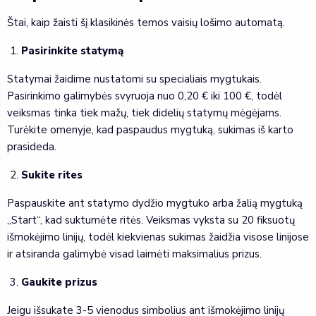
Štai, kaip žaisti šį klasikinės temos vaisių lošimo automatą.
Pasirinkite statymą
Statymai žaidime nustatomi su specialiais mygtukais.
Pasirinkimo galimybės svyruoja nuo 0,20 € iki 100 €, todėl
veiksmas tinka tiek mažų, tiek didelių statymų mėgėjams.
Turėkite omenyje, kad paspaudus mygtuką, sukimas iš karto
prasideda.
Sukite rites
Paspauskite ant statymo dydžio mygtuko arba žalią mygtuką
„Start“, kad suktumėte ritės. Veiksmas vyksta su 20 fiksuotų
išmokėjimo linijų, todėl kiekvienas sukimas žaidžia visose linijose
ir atsiranda galimybė visad laimėti maksimalius prizus.
Gaukite prizus
Jeigu išsukate 3-5 vienodus simbolius ant išmokėjimo linijų