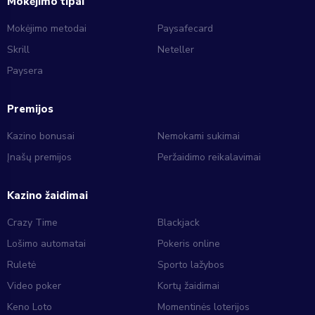
Mokėjimo tipai
Mokėjimo metodai
Paysafecard
Skrill
Neteller
Paysera
Premijos
Kazino bonusai
Nemokami sukimai
Įnašų premijos
Peržaidimo reikalavimai
Kazino žaidimai
Crazy Time
Blackjack
Lošimo automatai
Pokeris online
Ruletė
Sporto lažybos
Video poker
Kortų žaidimai
Keno Loto
Momentinės loterijos