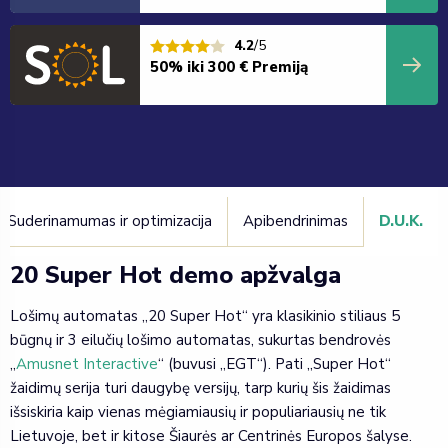
4.2
/5
50% iki 300 € Premiją
Suderinamumas ir optimizacija
Apibendrinimas
D.U.K.
20 Super Hot demo apžvalga
Lošimų automatas „20 Super Hot“ yra klasikinio stiliaus 5
būgnų ir 3 eilučių lošimo automatas, sukurtas bendrovės
„
Amusnet Interactive
“ (buvusi „EGT“). Pati „Super Hot“
žaidimų serija turi daugybę versijų, tarp kurių šis žaidimas
išsiskiria kaip vienas mėgiamiausių ir populiariausių ne tik
Lietuvoje, bet ir kitose Šiaurės ar Centrinės Europos šalyse.