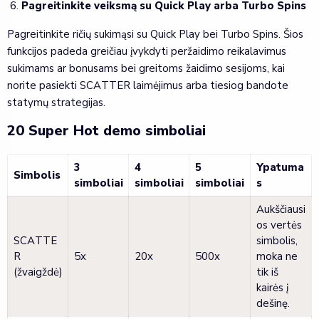
Pagreitinkite veiksmą su Quick Play arba Turbo Spins
Pagreitinkite ričių sukimąsi su Quick Play bei Turbo Spins. Šios
funkcijos padeda greičiau įvykdyti peržaidimo reikalavimus
sukimams ar bonusams bei greitoms žaidimo sesijoms, kai
norite pasiekti SCATTER laimėjimus arba tiesiog bandote
statymų strategijas.
20 Super Hot demo simboliai
3
4
5
Ypatuma
Simbolis
simboliai
simboliai
simboliai
s
Aukščiausi
os vertės
SCATTE
simbolis,
R
5x
20x
500x
moka ne
(žvaigždė)
tik iš
kairės į
dešinę.