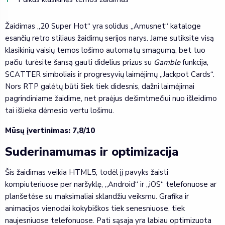
Žaidimas „20 Super Hot“ yra solidus „Amusnet“ kataloge
esančių retro stiliaus žaidimų serijos narys. Jame sutiksite visą
klasikinių vaisių temos lošimo automatų smagumą, bet tuo
pačiu turėsite šansą gauti didelius prizus su
Gamble
funkcija,
SCATTER simboliais ir progresyvių laimėjimų „Jackpot Cards“.
Nors RTP galėtų būti šiek tiek didesnis, dažni laimėjimai
pagrindiniame žaidime, net praėjus dešimtmečiui nuo išleidimo
tai išlieka dėmesio vertu lošimu.
Mūsų įvertinimas: 7,8/10
Suderinamumas ir optimizacija
Šis žaidimas veikia HTML5, todėl jį pavyks žaisti
kompiuteriuose per naršyklę, „Android“ ir „iOS“ telefonuose ar
planšetėse su maksimaliai sklandžiu veiksmu. Grafika ir
animacijos vienodai kokybiškos tiek senesniuose, tiek
naujesniuose telefonuose. Pati sąsaja yra labiau optimizuota