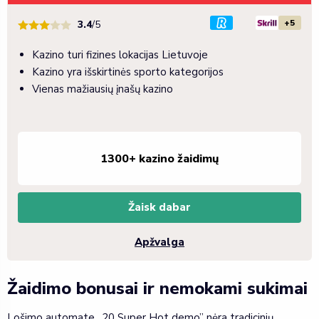
+5
3.4
/5
Kazino turi fizines lokacijas Lietuvoje
Kazino yra išskirtinės sporto kategorijos
Vienas mažiausių įnašų kazino
1300+ kazino žaidimų
Žaisk dabar
Apžvalga
Žaidimo bonusai ir nemokami sukimai
Lošimo automate „20 Super Hot demo” nėra tradicinių