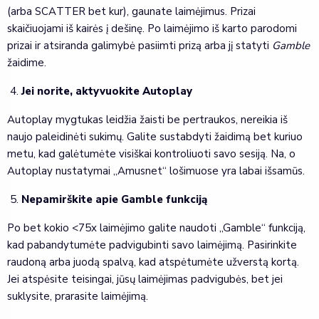
(arba SCATTER bet kur), gaunate laimėjimus. Prizai
skaičiuojami iš kairės į dešinę. Po laimėjimo iš karto parodomi
prizai ir atsiranda galimybė pasiimti prizą arba jį statyti
Gamble
žaidime.
Jei norite, aktyvuokite Autoplay
Autoplay mygtukas leidžia žaisti be pertraukos, nereikia iš
naujo paleidinėti sukimų. Galite sustabdyti žaidimą bet kuriuo
metu, kad galėtumėte visiškai kontroliuoti savo sesiją. Na, o
Autoplay nustatymai „Amusnet“ lošimuose yra labai išsamūs.
Nepamirškite apie Gamble funkciją
Po bet kokio <75x laimėjimo galite naudoti „Gamble“ funkciją,
kad pabandytumėte padvigubinti savo laimėjimą. Pasirinkite
raudoną arba juodą spalvą, kad atspėtumėte užverstą kortą.
Jei atspėsite teisingai, jūsų laimėjimas padvigubės, bet jei
suklysite, prarasite laimėjimą.