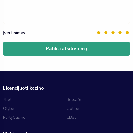
Įvertinimas:
Licencijuoti kazino
7bet
Betsafe
Olybet
Optibet
PartyCasino
CBet