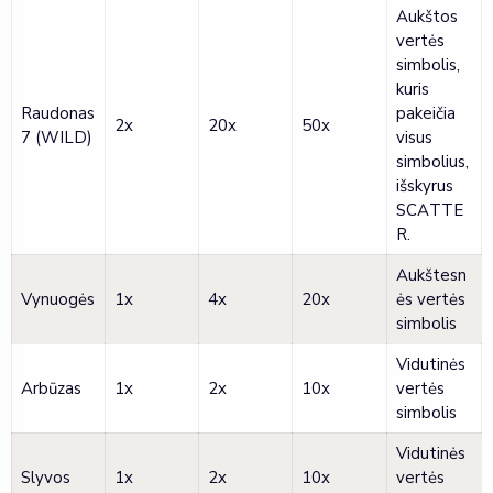
Aukštos
vertės
simbolis,
kuris
Raudonas
pakeičia
2x
20x
50x
7 (WILD)
visus
simbolius,
išskyrus
SCATTE
R.
Aukštesn
Vynuogės
1x
4x
20x
ės vertės
simbolis
Vidutinės
Arbūzas
1x
2x
10x
vertės
simbolis
Vidutinės
Slyvos
1x
2x
10x
vertės