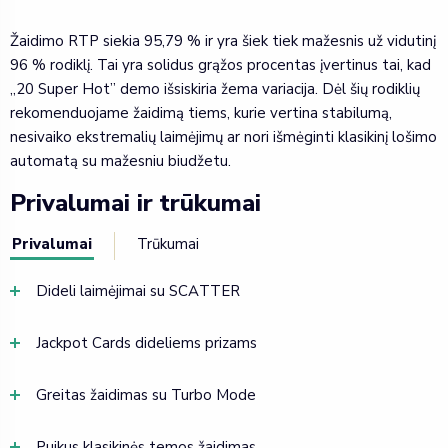
Žaidimo RTP siekia 95,79 % ir yra šiek tiek mažesnis už vidutinį
96 % rodiklį. Tai yra solidus grąžos procentas įvertinus tai, kad
„20 Super Hot” demo išsiskiria žema variacija. Dėl šių rodiklių
rekomenduojame žaidimą tiems, kurie vertina stabilumą,
nesivaiko ekstremalių laimėjimų ar nori išmėginti klasikinį lošimo
automatą su mažesniu biudžetu.
Privalumai ir trūkumai
Privalumai
Trūkumai
Dideli laimėjimai su SCATTER
Jackpot Cards dideliems prizams
Greitas žaidimas su Turbo Mode
Puikus klasikinės temos žaidimas