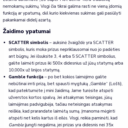
nemokamų sukimų. Visgi čia tikrai galima rasti ne vieną įdomią
funkciją ar ypatumą, dėl kurio kiekvienas sukimas gali pasiūlyti
pakankamai didelį azartą.
Žaidimo ypatumai
SCATTER simbolis
– auksinė žvaigždė yra SCATTER
simbolis, kuris moka prizus nepriklausomai nuo jo padėties
ant būgnų. Jei išsuksite 3, 4 arba 5 SCATTER simbolius,
galite laimėti prizus iki 500x didesnius už jūsų statymą arba
10,000x už linijos statymą.
Gamble funkcija
– po bet kokios laimėjimo galite
nebūtinai imti prizą, bet spausti mygtuką „Gamble“ (Lošti),
kad patektumėte į mini žaidimą. Jame turėsite atspėti
užverstos kortos spalvą. Jei atsakymas teisingas, jūsų
laimėjimas padvigubėja, tačiau neteisingas atsakymas
reiškia, kad prarandate laimėtą sumą. Įmanoma mėginti
atspėti net kelis kartus iš eilės. Visgi, reikia paminėti, kad
Gamble
įjungti negalima, jei prizas yra didesnis nei 35x