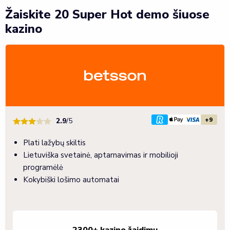
Žaiskite 20 Super Hot demo šiuose
kazino
+9
2.9
/5
Plati lažybų skiltis
Lietuviška svetainė, aptarnavimas ir mobilioji
programėlė
Kokybiški lošimo automatai
2300+ kazino žaidimų