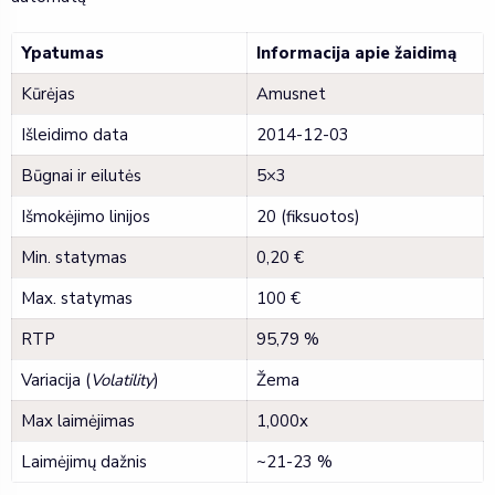
Ypatumas
Informacija apie žaidimą
Kūrėjas
Amusnet
Išleidimo data
2014-12-03
Būgnai ir eilutės
5×3
Išmokėjimo linijos
20 (fiksuotos)
Min. statymas
0,20 €
Max. statymas
100 €
RTP
95,79 %
Variacija (
Volatility
)
Žema
Max laimėjimas
1,000x
Laimėjimų dažnis
~21-23 %