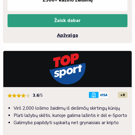
Žaisk dabar
Apžvalga
+8
3.6
/5
Virš 2,000 lošimo žaidimų iš dešimčių skirtingų kūrėjų
Plati lažybų skiltis, kurioje galima lažintis ir dėl e-Sporto
Galimybė papildyti sąskaitą net grynaisiais ar kripto