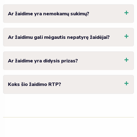
Ar žaidime yra nemokamų sukimų?
Ar žaidimu gali mėgautis nepatyrę žaidėjai?
Ar žaidime yra didysis prizas?
Koks šio žaidimo RTP?