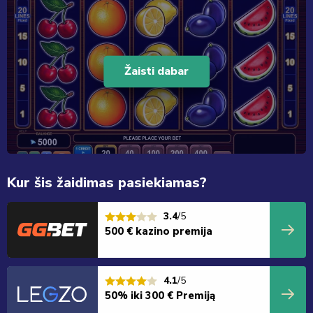
Žaisti dabar
Kur šis žaidimas pasiekiamas?
3.4
/5
500 € kazino premija
4.1
/5
50% iki 300 € Premiją