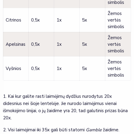
simbolis
Žemos
Citrinos
0,5x
1x
5x
vertės
simbolis
Žemos
Apelsinas
0,5x
1x
5x
vertės
simbolis
Žemos
Vyšnios
0,5x
1x
5x
vertės
simbolis
1. Kai kur galite rasti laimėjimų dydžius nurodytus 20x
didesnius nei šioje lentelėje. Jie nurodo laimėjimus vienai
išmokėjimo linijai, o jų žaidime yra 20, tad galutinis prizas būna
20x.
2. Visi laimėjimai iki 35x gali būti statomi
Gamble
žaidime.