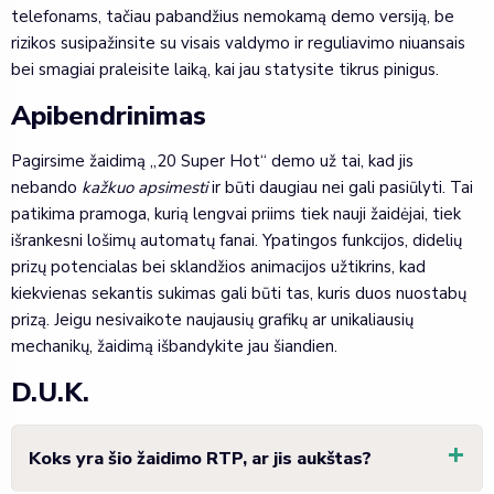
telefonams, tačiau pabandžius nemokamą demo versiją, be
rizikos susipažinsite su visais valdymo ir reguliavimo niuansais
bei smagiai praleisite laiką, kai jau statysite tikrus pinigus.
Apibendrinimas
Pagirsime žaidimą „20 Super Hot“ demo už tai, kad jis
nebando
kažkuo apsimesti
ir būti daugiau nei gali pasiūlyti. Tai
patikima pramoga, kurią lengvai priims tiek nauji žaidėjai, tiek
išrankesni lošimų automatų fanai. Ypatingos funkcijos, didelių
prizų potencialas bei sklandžios animacijos užtikrins, kad
kiekvienas sekantis sukimas gali būti tas, kuris duos nuostabų
prizą. Jeigu nesivaikote naujausių grafikų ar unikaliausių
mechanikų, žaidimą išbandykite jau šiandien.
D.U.K.
Koks yra šio žaidimo RTP, ar jis aukštas?