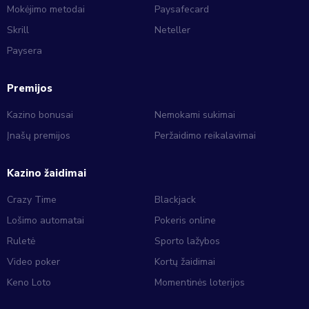
Mokėjimo metodai
Paysafecard
Skrill
Neteller
Paysera
Premijos
Kazino bonusai
Nemokami sukimai
Įnašų premijos
Peržaidimo reikalavimai
Kazino žaidimai
Crazy Time
Blackjack
Lošimo automatai
Pokeris online
Ruletė
Sporto lažybos
Video poker
Kortų žaidimai
Keno Loto
Momentinės loterijos