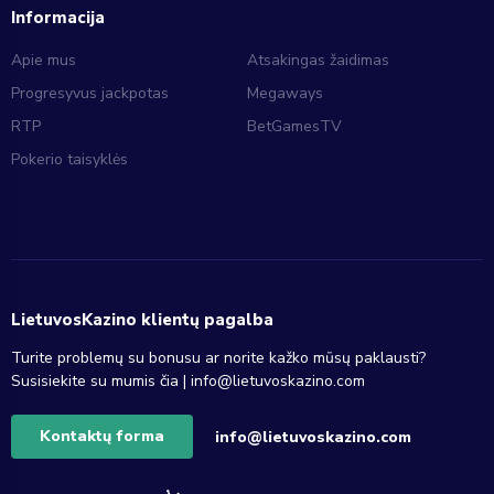
Informacija
Apie mus
Atsakingas žaidimas
Progresyvus jackpotas
Megaways
RTP
BetGamesTV
Pokerio taisyklės
LietuvosKazino klientų pagalba
Turite problemų su bonusu ar norite kažko mūsų paklausti?
Susisiekite su mumis čia |
info@lietuvoskazino.com
Kontaktų forma
info@lietuvoskazino.com