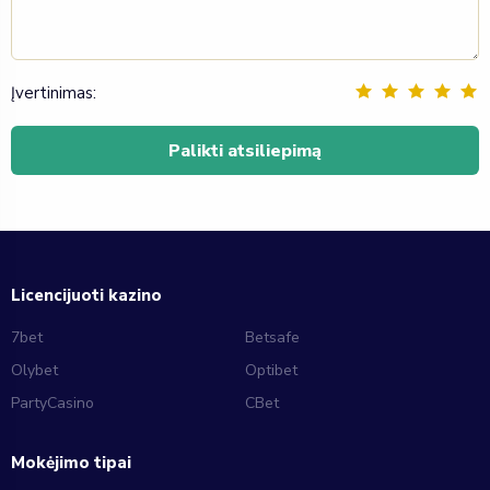
Įvertinimas:
Licencijuoti kazino
7bet
Betsafe
Olybet
Optibet
PartyCasino
CBet
Mokėjimo tipai