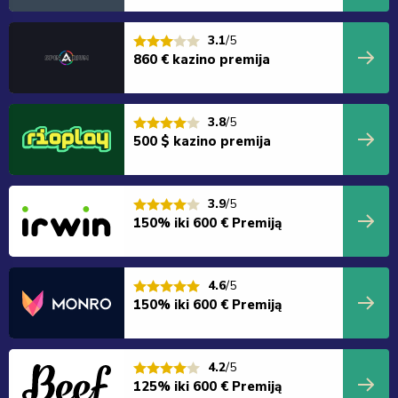
3.1
/5
860 € kazino premija
3.8
/5
500 $ kazino premija
3.9
/5
150% iki 600 € Premiją
4.6
/5
150% iki 600 € Premiją
4.2
/5
125% iki 600 € Premiją